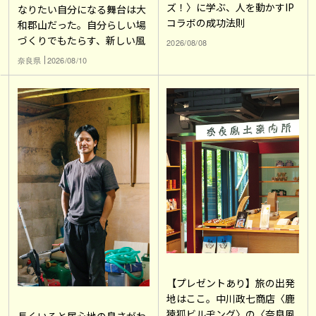
ズ！〉に学ぶ、人を動かすIP
なりたい自分になる舞台は大
コラボの成功法則
和郡山だった。自分らしい場
づくりでもたらす、新しい風
2026/08/08
奈良県
2026/08/10
【プレゼントあり】旅の出発
地はここ。中川政七商店〈鹿
猿狐ビルヂング〉の〈奈良風
長くいると居心地の良さがわ