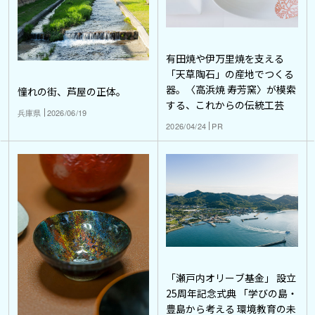
有田焼や伊万里焼を支える
「天草陶石」の産地でつくる
器。〈高浜焼 寿芳窯〉が模索
憧れの街、芦屋の正体。
する、これからの伝統工芸
兵庫県
2026/06/19
2026/04/24
PR
「瀬戸内オリーブ基金」 設立
25周年記念式典 「学びの島・
豊島から考える 環境教育の未