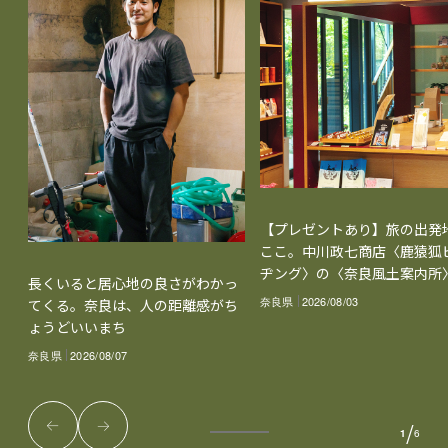
【プレゼントあり】旅の出発
ここ。中川政七商店〈鹿猿狐
ヂング〉の〈奈良風土案内所
長くいると居心地の良さがわかっ
奈良県
2026/08/03
てくる。奈良は、人の距離感がち
ょうどいいまち
奈良県
2026/08/07
/
1
6