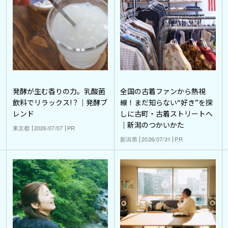
発酵が生む香りの力。乳酸菌
全国の古着ファンから熱視
飲料でリラックス!？｜発酵ブ
線！まだ知らない“好き”を探
レンド
しに古町・古着ストリートへ
｜新潟のつかいかた
東京都
2026/07/07
PR
新潟県
2026/07/31
PR