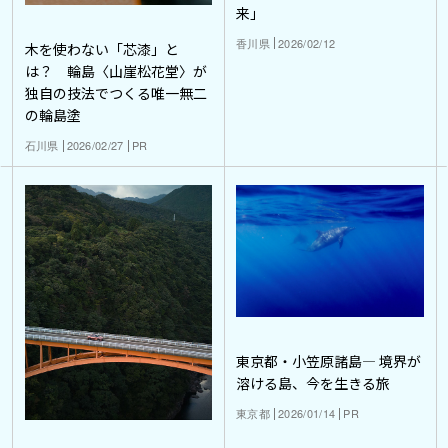
来」
香川県
2026/02/12
木を使わない「芯漆」と
は？ 輪島〈山崖松花堂〉が
独自の技法でつくる唯一無二
の輪島塗
石川県
2026/02/27
PR
東京都・小笠原諸島― 境界が
溶ける島、今を生きる旅
東京都
2026/01/14
PR