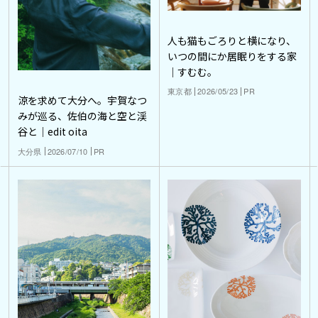
人も猫もごろりと横になり、
いつの間にか居眠りをする家
｜すむむ。
東京都
2026/05/23
PR
涼を求めて大分へ。宇賀なつ
みが巡る、佐伯の海と空と渓
谷と｜edit oita
大分県
2026/07/10
PR