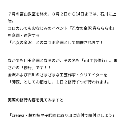
７月の富山教室を終え、８月２日から14日までは、石川に上
陸。
コロカルでもおなじみのイベント
『乙女の金沢 春ららら市』
を企画・運営する
「乙女の金沢」とのコラボ企画として開催されます！
なかでも目玉企画となるのが、その名も「mt工芸修行」。ま
さかの「修行」です！！
金沢および石川のさまざまな工芸作家・クリエイターを
「師匠」としてお招きし、１日２修行ずつが行われます。
実際の修行内容を見てみますと……
「creava・藤丸枝里子師匠と取り皿に染付で絵付けしよう」