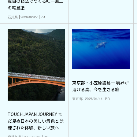
独自の技法でつくる唯一無二
の輪島塗
石川県
2026/02/27
PR
東京都・小笠原諸島― 境界が
溶ける島、今を生きる旅
東京都
2026/01/14
PR
TOUCH JAPAN JOURNEY ま
だ見ぬ日本の美しい景色と 洗
練された体験、新しい旅へ
鹿児島県
2026/02/03
PR