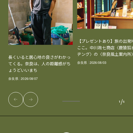
【プレゼントあり】旅の出発
ここ。中川政七商店〈鹿猿狐
ヂング〉の〈奈良風土案内所
長くいると居心地の良さがわかっ
奈良県
2026/08/03
てくる。奈良は、人の距離感がち
ょうどいいまち
奈良県
2026/08/07
/
1
6