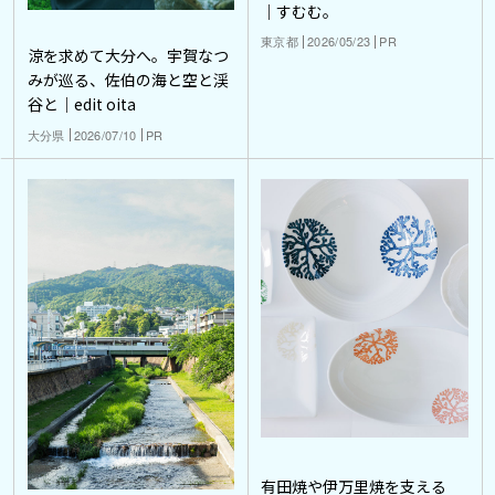
｜すむむ。
東京都
2026/05/23
PR
涼を求めて大分へ。宇賀なつ
みが巡る、佐伯の海と空と渓
谷と｜edit oita
大分県
2026/07/10
PR
有田焼や伊万里焼を支える