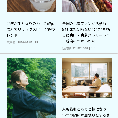
発酵が生む香りの力。乳酸菌
全国の古着ファンから熱視
飲料でリラックス!？｜発酵ブ
線！まだ知らない“好き”を探
レンド
しに古町・古着ストリートへ
｜新潟のつかいかた
東京都
2026/07/07
PR
新潟県
2026/07/31
PR
人も猫もごろりと横になり、
いつの間にか居眠りをする家