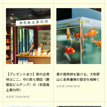
【プレゼントあり】旅の出発
夏の風物詩を届ける。大和郡
地はここ。中川政七商店〈鹿
山と金魚養殖の歴史を紐解く
猿狐ビルヂング〉の〈奈良風
奈良県
2026/08/03
土案内所〉
奈良県
2026/08/03