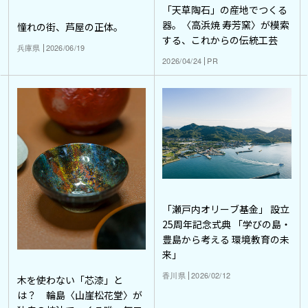
「天草陶石」の産地でつくる
器。〈高浜焼 寿芳窯〉が模索
憧れの街、芦屋の正体。
する、これからの伝統工芸
兵庫県
2026/06/19
2026/04/24
PR
「瀬戸内オリーブ基金」 設立
25周年記念式典 「学びの島・
豊島から考える 環境教育の未
来」
香川県
2026/02/12
木を使わない「芯漆」と
は？ 輪島〈山崖松花堂〉が