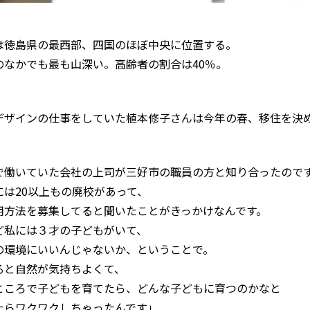
は徳島県の最西部、四国のほぼ中央に位置する。
のなかでも最も山深い。高齢者の割合は40％。
デザインの仕事をしていた植本修子さんは今年の春、移住を決
で働いていた会社の上司が三好市の職員の方と知り合ったので
には20以上もの廃校があって、
用方法を募集してると聞いたことがきっかけなんです。
ど私には３才の子どもがいて、
の環境にいいんじゃないか、ということで。
ると自然が気持ちよくて、
ところで子どもを育てたら、どんな子どもに育つのかなと
たらワクワクしちゃったんです」