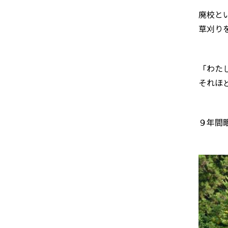
廃校と
草刈り
「わた
それほ
９年間