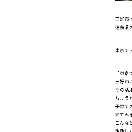
三好市
徳島県
東京で
「東京
三好市
その活
ちょう
子育て
来てみ
こんな
想像し