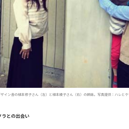
デザイン舎の植本修子さん（左）と植本綾子さん（右）の姉妹。写真提供：ハレとケ
ソラとの出会い