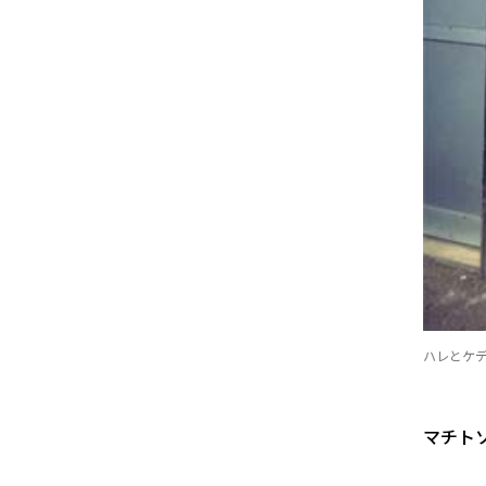
ハレとケ
マチト