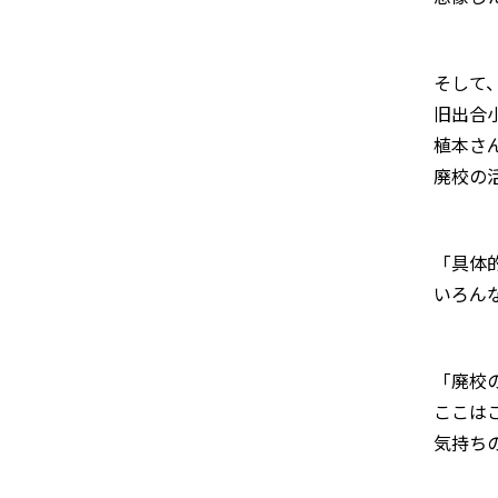
そして
旧出合
植本さ
廃校の
「具体
いろん
「廃校
ここは
気持ち