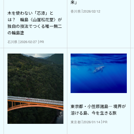
来」
香川県
2026/02/12
木を使わない「芯漆」と
は？ 輪島〈山崖松花堂〉が
独自の技法でつくる唯一無二
の輪島塗
石川県
2026/02/27
PR
東京都・小笠原諸島― 境界が
溶ける島、今を生きる旅
東京都
2026/01/14
PR