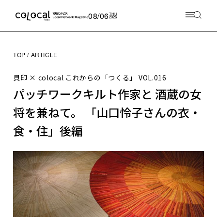
08/06
THU
2026
TOP
ARTICLE
貝印 × colocal これからの「つくる」
VOL.016
パッチワークキルト作家と 酒蔵の女
将を兼ねて。 「山口怜子さんの衣・
食・住」後編