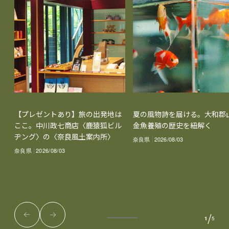
【プレゼントあり】旅の出発地は
夏の風物詩を届ける。大和郡
ここ。中川政七商店〈鹿猿狐ビル
金魚養殖の歴史を紐解く
ヂング〉の〈奈良風土案内所〉
奈良県
2026/08/03
奈良県
2026/08/03
/
1
5