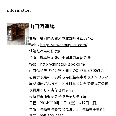
information
山口酒造場
住所：
福岡県久留米市北野町今山534-1
Web：
https://niwanouguisu.com/
地熱たべもの研究所
住所：熊本県阿蘇郡小国町西里岳の湯
Web：
http://chinetsu-labo.com/
山口怜子デザイン室・塾生の新作など300点近く
を展示予定の、長崎万寿山聖福寺修復チャリティ
展が開催されます。入場料などは全て聖福寺の修
復費用として寄付されます。
長崎万寿山聖福寺修復チャリティ展
日程：2014年10月３日（金）～12日（日）
住所：長崎県長崎市出島町2-1「長崎県美術館」
電話：095-833-2110