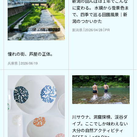
新潟の田んぼは１年でこんな
に変わる。 水鏡から雪景色ま
で、四季で巡る田園風景｜新
潟のつかいかた
新潟県
2026/04/28
PR
憧れの街、芦屋の正体。
兵庫県
2026/06/19
川サウナ、洞窟探検、渓谷ダ
イブ。ここでしか味わえない
大分の自然アクティビティ
BEST３｜edit Oita