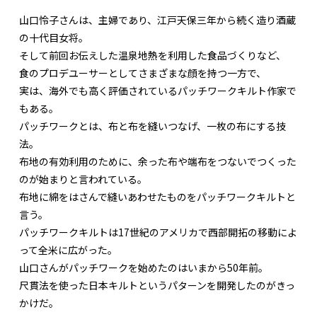
山口怜子さんは、主婦であり、江戸天保三年から続く造り酒蔵
の十代目女将。
そして前回お伝えした温泉地熱を利用した食品づくりなど、
食のプロデユーサーとしてさまざまな顔を持つ一方で、
実は、海外でも高く評価されているパッチワークキルト作家で
もある。
パッチワークとは、布と布を縫いつなげ、一枚の布にする技
法。
布地の有効利用のために、余った布や端布をつないでつくった
のが始まりと言われている。
布地に綿をはさんで縫いあわせたものをパッチワークキルトと
言う。
パッチワークキルトは17世紀のアメリカで西部開拓の移動によ
って全米に広がった。
山口さんがパッチワークを始めたのはいまから50年前。
尺貫法を使った日本キルトというパターンを開発したのがきっ
かけだ。