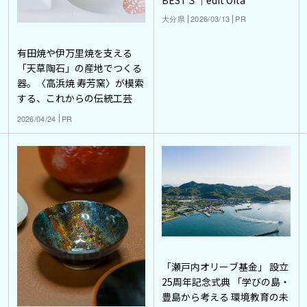
大分県
2026/03/13
PR
有田焼や伊万里焼を支える
「天草陶石」の産地でつくる
器。〈高浜焼 寿芳窯〉が模索
する、これからの伝統工芸
2026/04/24
PR
「瀬戸内オリーブ基金」 設立
25周年記念式典 「学びの島・
豊島から考える 環境教育の未