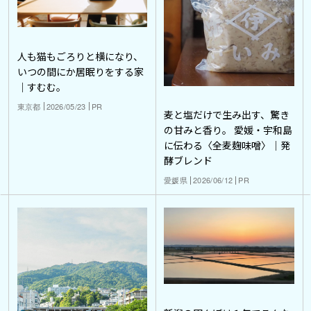
人も猫もごろりと横になり、
いつの間にか居眠りをする家
｜すむむ。
東京都
2026/05/23
PR
麦と塩だけで生み出す、驚き
の甘みと香り。 愛媛・宇和島
に伝わる〈全麦麹味噌〉｜発
酵ブレンド
愛媛県
2026/06/12
PR