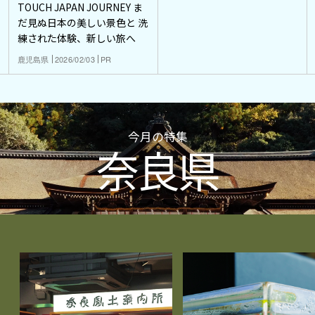
TOUCH JAPAN JOURNEY ま
だ見ぬ日本の美しい景色と 洗
練された体験、新しい旅へ
鹿児島県
2026/02/03
PR
今月の特集
奈良県