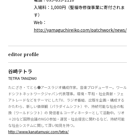
入場料：1,000円（聖福寺修復事業に寄付されま
す）
Web：
http://yamaguchireiko.com/patchwork/news/
editor profile
谷崎テトラ
TETRA TANIZAKI
たにざき・てとら●アースラジオ構成作家。音楽プロデューサー。ワール
ドシフトネットワークジャパン代表理事。環境・平和・社会貢献・フェ
アトレードなどをテーマにしたTV、ラジオ番組、出版を企画・構成する
かたわら、新しい価値観（パラダイムシフト）や、持続可能な社会の転
換（ワールドシフト）の 発信者＆コーディネーターとして活動中。リオ
＋20など国際会議のNGO参加・運営・社会提言に関わるなど、持続可能
な社会システムに関して深い知見を持つ。
http://www.kanatamusic.com/tetra/