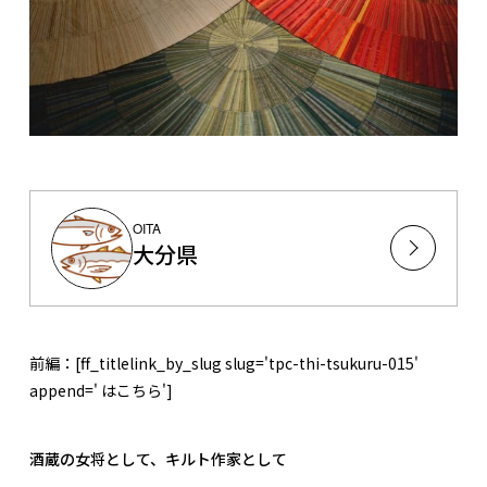
OITA
大分県
前編：[ff_titlelink_by_slug slug='tpc-thi-tsukuru-015'
append=' はこちら']
酒蔵の女将として、キルト作家として