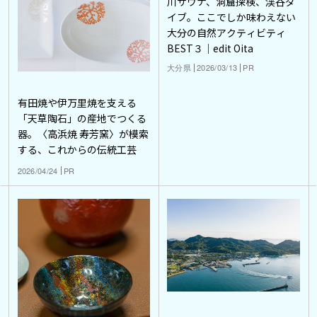
川サウナ、洞窟探検、渓谷ダ
イブ。ここでしか味わえない
大分の自然アクティビティ
BEST３｜edit Oita
大分県
2026/03/13
PR
有田焼や伊万里焼を支える
「天草陶石」の産地でつくる
器。〈高浜焼 寿芳窯〉が模索
する、これからの伝統工芸
2026/04/24
PR