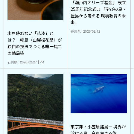
「瀬戸内オリーブ基金」 設立
25周年記念式典 「学びの島・
豊島から考える 環境教育の未
来」
香川県
2026/02/12
木を使わない「芯漆」と
は？ 輪島〈山崖松花堂〉が
独自の技法でつくる唯一無二
の輪島塗
石川県
2026/02/27
PR
東京都・小笠原諸島― 境界が
溶ける島、今を生きる旅