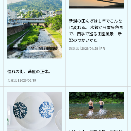
新潟の田んぼは１年でこんな
に変わる。 水鏡から雪景色ま
で、四季で巡る田園風景｜新
潟のつかいかた
新潟県
2026/04/28
PR
憧れの街、芦屋の正体。
兵庫県
2026/06/19