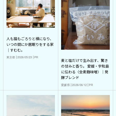
人も猫もごろりと横になり、
いつの間にか居眠りをする家
｜すむむ。
東京都
2026/05/23
PR
麦と塩だけで生み出す、驚き
の甘みと香り。 愛媛・宇和島
に伝わる〈全麦麹味噌〉｜発
酵ブレンド
愛媛県
2026/06/12
PR