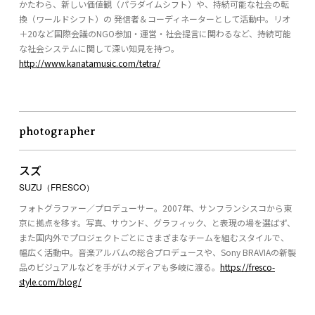
かたわら、新しい価値観（パラダイムシフト）や、持続可能な社会の転
換（ワールドシフト）の 発信者＆コーディネーターとして活動中。リオ
＋20など国際会議のNGO参加・運営・社会提言に関わるなど、持続可能
な社会システムに関して深い知見を持つ。
http://www.kanatamusic.com/tetra/
photographer
スズ
SUZU（FRESCO）
フォトグラファー／プロデューサー。2007年、サンフランシスコから東
京に拠点を移す。写真、サウンド、グラフィック、と表現の場を選ばず、
また国内外でプロジェクトごとにさまざまなチームを組むスタイルで、
幅広く活動中。音楽アルバムの総合プロデュースや、Sony BRAVIAの新製
品のビジュアルなどを手がけメディアも多岐に渡る。
https://fresco-
style.com/blog/