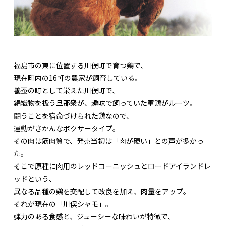
福島市の東に位置する川俣町で育つ鶏で、
現在町内の16軒の農家が飼育している。
養蚕の町として栄えた川俣町で、
絹織物を扱う旦那衆が、趣味で飼っていた軍鶏がルーツ。
闘うことを宿命づけられた鶏なので、
運動がさかんなボクサータイプ。
その肉は筋肉質で、発売当初は「肉が硬い」との声が多かっ
た。
そこで原種に肉用のレッドコーニッシュとロードアイランドレ
ッドという、
異なる品種の鶏を交配して改良を加え、肉量をアップ。
それが現在の「川俣シャモ」。
弾力のある食感と、ジューシーな味わいが特徴で、