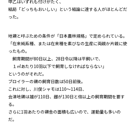
甲乙はいずれも付けがたく、
結局「どっちもおいしい」という結論に達する人がほとんどだ
った。
地鶏と呼ぶための条件が「日本農林規格」で定められている。
「在来純系種、または在来種を素びなの生産に両親か片親に使
ったもの。
飼育期間が80日以上、28日令以降は平飼いで、
１㎡あたり10羽以下で飼育しなければならない」
というのがそれだ。
ブロイラーの鶏の飼育日数は50日前後。
これに対し、川俣シャモは110〜114日、
会津地鶏は雄が110日、雌が130日と倍以上の飼育期間を要す
る。
さらに1羽あたりの鶏舎の面積も広いので、運動量も多いの
だ。