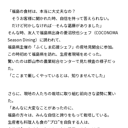
「福島の食材は、本当に大丈夫なの？
そうお客様に聞かれた時、自信を持って答えられない。
だけど何かしなければ…そんな葛藤がありました」
そんな時、友人で福島県出身の菱沼欣也シェフ（COCONOMA
Season Dining）に誘われて、
福島県主催の「ふくしま応援シェフ」の産地見聞会に参加。
この時初めて福島県を訪れ、生産者現場をめぐった。
驚いたのは郡山市の農業総合センターで見た検査の様子だっ
た。
「ここまで厳しくやっているとは、知りませんでした」
さらに、現地の人たちの栽培に取り組む前向きな姿勢に驚い
た。
「あんなに大変なことがあったのに、
福島の方々は、みんな自信と誇りをもって栽培している。
生産者も料理人も食の“プロ”を自負する人は、