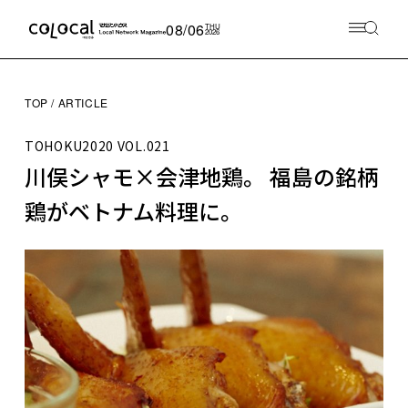
08/06
THU
2026
TOP
ARTICLE
TOHOKU2020
VOL.021
川俣シャモ×会津地鶏。 福島の銘柄
鶏がベトナム料理に。