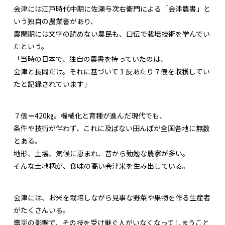
会津には江戸時代中期に佐瀬与次右衛門による「会津農書」と
いう独自の農業書があり、
農閑期には文字の読めない農民も、口伝で栽培技術を学んでい
たという。
「当時の日本で、独自の農書を持っていたのは、
会津と長岡だけ。それに基づいて１反あたり７俵を収穫してい
たと記録されています」
７俵＝420㎏。機械化と育種が進んだ現代でも、
条件や技術が伴わず、これに及ばない田んぼが全国各地に無数
とある。
地形、土壌、気候に恵まれ、昔から勤勉な農家が多い。
そんな土地柄が、食味の高い会津米を生み出している。
会津には、お米を栽培しながら見事な野菜や果物を作る生産者
がたくさんいる。
震災の影響で、その技を受け継ぐ人がいなくなってしまうこと