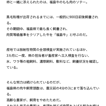
柿と一緒に添えられたのは、福島牛のもも肉のソテー。
黒毛和種が出荷されるまでには、一般的に900日前後飼養され
る。
その期間中、福島県で最も長く飼養され、
肉質等級基準をクリアした牛を「福島牛」と呼ぶのだ。
産地では放射性物質の全頭検査が実施されているほか、
3カ月に一度、県の担当者が畜産家へ立入検査を行ない、
水、ワラ等の粗飼料、濃厚飼料、敷料など、飼養状況を確認し
ている。
そんな努力は続けられているのだが、
福島県の肉牛飼育頭数は、震災前の4分の3にまで落ち込んでい
る。
高齢な農家が、飼育をやめたためだ。
それでも若手の農家は、希望を捨てず肉質を上げる努力を続け