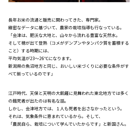
長年お米の流通と販売に関わってきた、専門家。
緻密なデータに基づいて、農家の栽培指導も行なっている。
「会津は、肥沃な大地と、山々から流れる豊富な天然水。
そして穂が出て登熟（コメがデンプンやタンパク質を蓄積する
こと）する時期には、
平均気温が23〜26℃になります。
新潟県の魚沼地方と同じ、おいしい米づくりに必要な条件がす
べて揃っているのです」
江戸時代、天保と天明の大飢饉に見舞われた東北地方では多く
の餓死者が出たのは有名な話。
しかし、会津地方では、１人も死者を出さなかったという。
それは、気象条件に恵まれているから。そして、
「農民自ら、栽培について学んでいたからです」と新国さん。