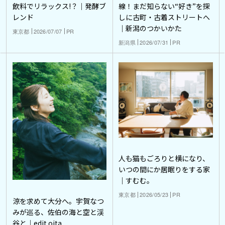
飲料でリラックス!？｜発酵ブ
線！まだ知らない“好き”を探
レンド
しに古町・古着ストリートへ
｜新潟のつかいかた
東京都
2026/07/07
PR
新潟県
2026/07/31
PR
人も猫もごろりと横になり、
いつの間にか居眠りをする家
｜すむむ。
東京都
2026/05/23
PR
涼を求めて大分へ。宇賀なつ
みが巡る、佐伯の海と空と渓
谷と｜edit oita