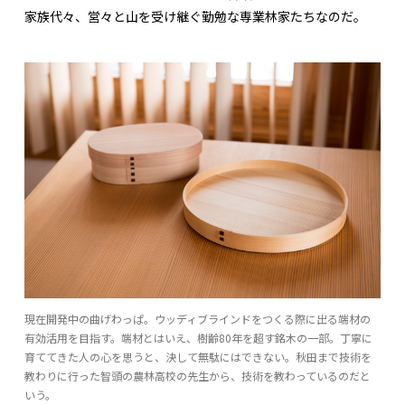
家族代々、営々と山を受け継ぐ勤勉な専業林家たちなのだ。
現在開発中の曲げわっぱ。ウッディブラインドをつくる際に出る端材の
有効活用を目指す。端材とはいえ、樹齢80年を超す銘木の一部。丁寧に
育ててきた人の心を思うと、決して無駄にはできない。秋田まで技術を
教わりに行った智頭の農林高校の先生から、技術を教わっているのだと
いう。