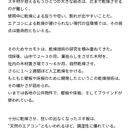
スギ材が抱えるもうひとつの大きな弱点は、芯まで乾燥させる
のが難しく、
使用中に乾燥による反りや狂い、割れが出やすいことだ。
エアコンによる乾燥が避けられない現代の住環境では、その弱
点は致命的ともいえる。
そのためサカモトは、乾燥技術の研究を積み重ねてきた。
伐採後、山中で２～３か月、葉枯らしをさせた木材を、
社内の木材置き場で３～６か月、自然乾燥させ、
さらに１～２週間ほど人工乾燥をかける。
もともと壁板や床板のために開発したというこの乾燥技術は、
その確かさが認められ、
いまでは各地の公共物件で、壁板や床板、そしてブラインドが
使われている。
十分に乾燥させ、狂いの出なくなったスギ板は、
“天然のエアコン”ともいわれるほど、調湿性に優れている。