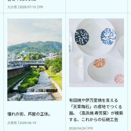
大分県
2026/07/10
PR
有田焼や伊万里焼を支える
「天草陶石」の産地でつくる
器。〈高浜焼 寿芳窯〉が模索
憧れの街、芦屋の正体。
する、これからの伝統工芸
兵庫県
2026/06/19
2026/04/24
PR