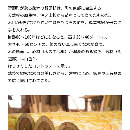
智頭町が誇る銘木の智頭杉は、町の東部に自生する
天然杉の原生林、沖ノ山杉から苗をとって育てたものだ。
木目が緻密で粘り強い性質をもつその苗を、専業林家が丹念に
手を入れる。
樹齢80～100年ほどにもなると、高さ30～40メートル、
太さ40～60センチの、節のない真っ直ぐな木が育つ。
木の断面は、心材（木の中心部）が濃淡のある褐色、辺材（周
辺部）は白色と、
はっきりしたコントラストを示す。
端整で緻密な木目の美しさから、建材はじめ、家具や工芸品ま
で広く愛用されてきた。