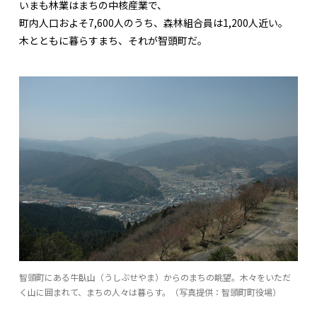
いまも林業はまちの中核産業で、
町内人口およそ7,600人のうち、森林組合員は1,200人近い。
木とともに暮らすまち、それが智頭町だ。
智頭町にある牛臥山（うしぶせやま）からのまちの眺望。木々をいただ
く山に囲まれて、まちの人々は暮らす。（写真提供：智頭町町役場）