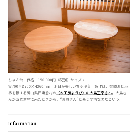
ちゃぶ台 価格：150,000円（税別）サイズ：
W700×D700×H260mm 木目が美しいちゃぶ台。製作は、智頭町と境
界を接する岡山県西粟倉村の
〈木工房ようび〉の大島正幸さん
。大島さ
んが西粟倉村に来たときから、“お母さん”と慕う間柄なのだという。
information