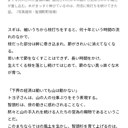
が差し込む。木がまっすぐ伸びているのは、丹念に枝打ちを続けてきた
証。（写真提供：智頭町町役場）
スギは、細いうちから枝打ちをすると、何十年という時間の流
れのなかで、
枝だった部分は幹に巻き込まれ、節がきれいに消えてなくな
る。
若い木で節をなくすことはできず、長い時間をかけ、
生えてくる枝を落とし続けてはじめて、節のない真っ直ぐな木
が育つ。
「下界の経済は動いても山は動かない」
トヨ子さんは、山の人の仕事ぶりをそう表現する。
智頭杉は、世の動きに惑わされることなく、
黙々と山の手入れを続ける人たちの営為の賜物であるというこ
とだ。
このまちならではの風土を生かし、智頭杉を育て上げるのは、