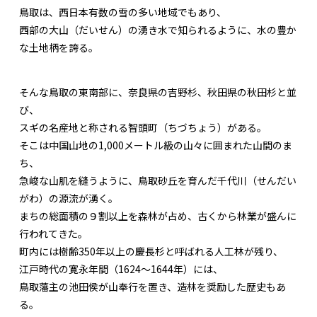
鳥取は、西日本有数の雪の多い地域でもあり、
西部の大山（だいせん）の湧き水で知られるように、水の豊か
な土地柄を誇る。
そんな鳥取の東南部に、奈良県の吉野杉、秋田県の秋田杉と並
び、
スギの名産地と称される智頭町（ちづちょう）がある。
そこは中国山地の1,000メートル級の山々に囲まれた山間のま
ち、
急峻な山肌を縫うように、鳥取砂丘を育んだ千代川（せんだい
がわ）の源流が湧く。
まちの総面積の９割以上を森林が占め、古くから林業が盛んに
行われてきた。
町内には樹齢350年以上の慶長杉と呼ばれる人工林が残り、
江戸時代の寛永年間（1624〜1644年）には、
鳥取藩主の池田侯が山奉行を置き、造林を奨励した歴史もあ
る。