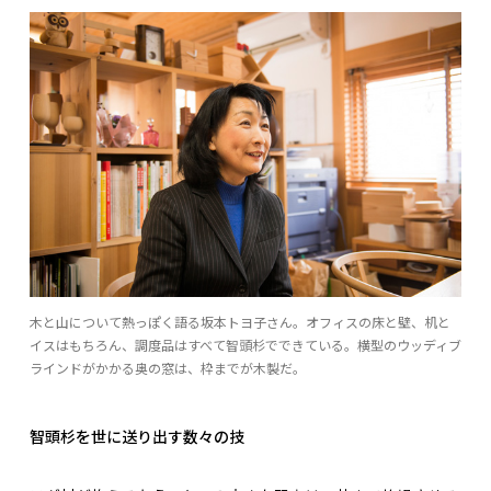
木と山について熱っぽく語る坂本トヨ子さん。オフィスの床と壁、机と
イスはもちろん、調度品はすべて智頭杉でできている。横型のウッディブ
ラインドがかかる奥の窓は、枠までが木製だ。
智頭杉を世に送り出す数々の技