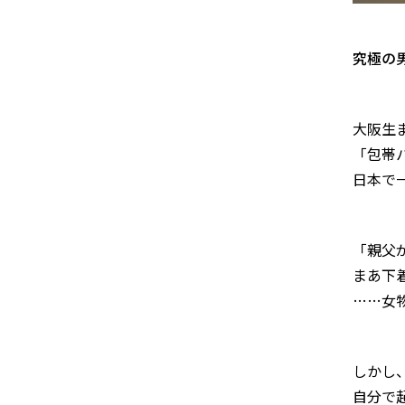
究極の
大阪生
「包帯
日本で
「親父
まあ下
……女
しかし
自分で