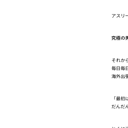
アスリ
究極の
それか
毎日毎
海外出
「最初
だんだ