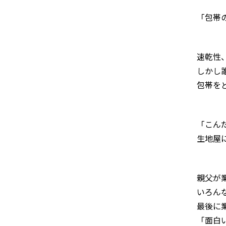
「包帯
速乾性
しかし
包帯を
「こん
生地屋
親父が
いろん
最後に
「面白