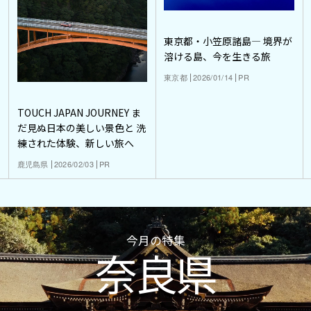
東京都・小笠原諸島― 境界が
溶ける島、今を生きる旅
東京都
2026/01/14
PR
TOUCH JAPAN JOURNEY ま
だ見ぬ日本の美しい景色と 洗
練された体験、新しい旅へ
鹿児島県
2026/02/03
PR
今月の特集
奈良県