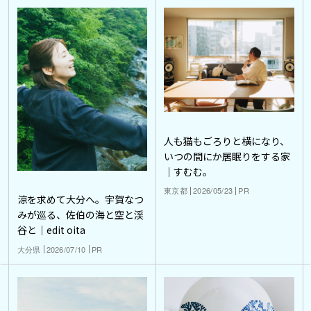
人も猫もごろりと横になり、
いつの間にか居眠りをする家
｜すむむ。
東京都
2026/05/23
PR
涼を求めて大分へ。宇賀なつ
みが巡る、佐伯の海と空と渓
谷と｜edit oita
大分県
2026/07/10
PR