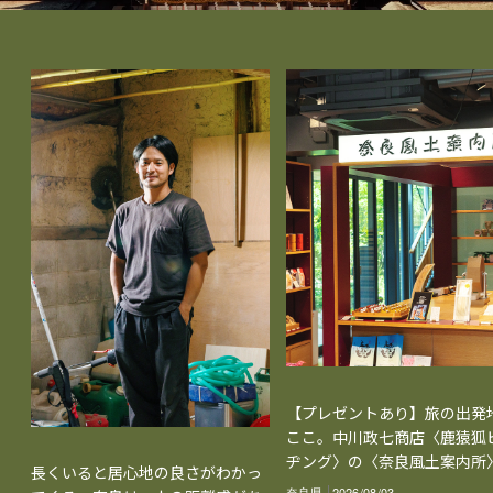
【プレゼントあり】旅の出発
ここ。中川政七商店〈鹿猿狐
ヂング〉の〈奈良風土案内所
長くいると居心地の良さがわかっ
奈良県
2026/08/03