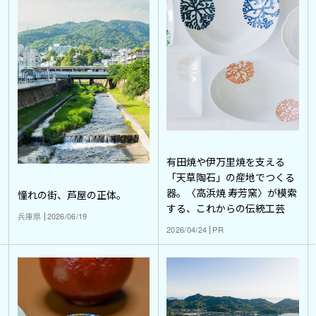
有田焼や伊万里焼を支える
「天草陶石」の産地でつくる
器。〈高浜焼 寿芳窯〉が模索
憧れの街、芦屋の正体。
する、これからの伝統工芸
兵庫県
2026/06/19
2026/04/24
PR