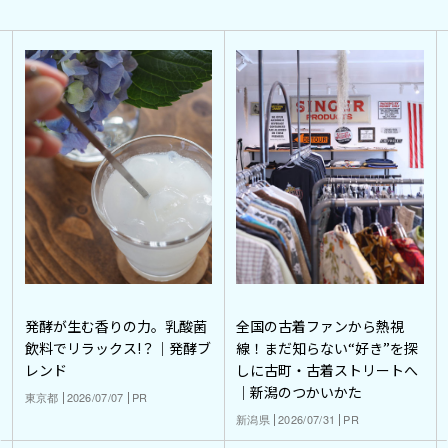
発酵が生む香りの力。乳酸菌
全国の古着ファンから熱視
飲料でリラックス!？｜発酵ブ
線！まだ知らない“好き”を探
レンド
しに古町・古着ストリートへ
｜新潟のつかいかた
東京都
2026/07/07
PR
新潟県
2026/07/31
PR