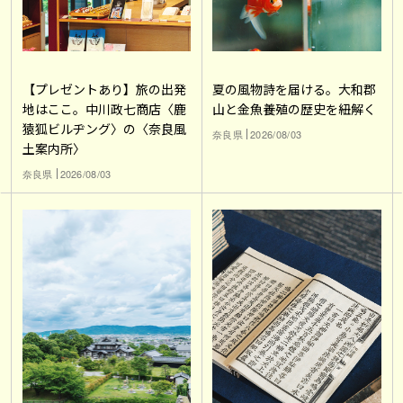
【プレゼントあり】旅の出発
夏の風物詩を届ける。大和郡
地はここ。中川政七商店〈鹿
山と金魚養殖の歴史を紐解く
猿狐ビルヂング〉の〈奈良風
奈良県
2026/08/03
土案内所〉
奈良県
2026/08/03