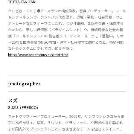
TETRA TANIZAKI
たにざき・てとら●アースラジオ構成作家。音楽プロデューサー。ワール
ドシフトネットワークジャパン代表理事。環境・平和・社会貢献・フェ
アトレードなどをテーマにしたTV、ラジオ番組、出版を企画・構成する
かたわら、新しい価値観（パラダイムシフト）や、持続可能な社会の転
換（ワールドシフト）の 発信者＆コーディネーターとして活動中。リオ
＋20など国際会議のNGO参加・運営・社会提言に関わるなど、持続可能
な社会システムに関して深い知見を持つ。
http://www.kanatamusic.com/tetra/
photographer
スズ
SUZU（FRESCO）
フォトグラファー／プロデューサー。2007年、サンフランシスコから東
京に拠点を移す。写真、サウンド、グラフィック、と表現の場を選ばず、
また国内外でプロジェクトごとにさまざまなチームを組むスタイルで、