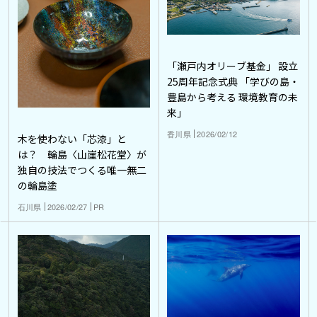
「瀬戸内オリーブ基金」 設立
25周年記念式典 「学びの島・
豊島から考える 環境教育の未
来」
香川県
2026/02/12
木を使わない「芯漆」と
は？ 輪島〈山崖松花堂〉が
独自の技法でつくる唯一無二
の輪島塗
石川県
2026/02/27
PR