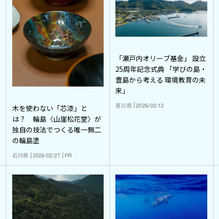
「瀬戸内オリーブ基金」 設立
25周年記念式典 「学びの島・
豊島から考える 環境教育の未
来」
香川県
2026/02/12
木を使わない「芯漆」と
は？ 輪島〈山崖松花堂〉が
独自の技法でつくる唯一無二
の輪島塗
石川県
2026/02/27
PR