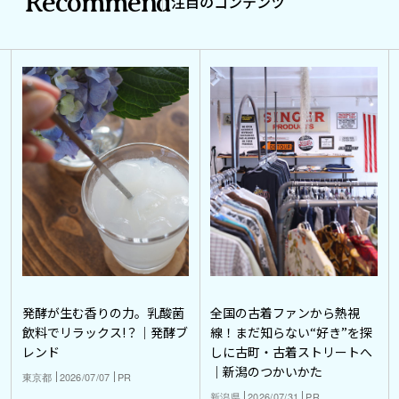
Recommend
注目のコンテンツ
発酵が生む香りの力。乳酸菌
全国の古着ファンから熱視
飲料でリラックス!？｜発酵ブ
線！まだ知らない“好き”を探
レンド
しに古町・古着ストリートへ
｜新潟のつかいかた
東京都
2026/07/07
PR
新潟県
2026/07/31
PR