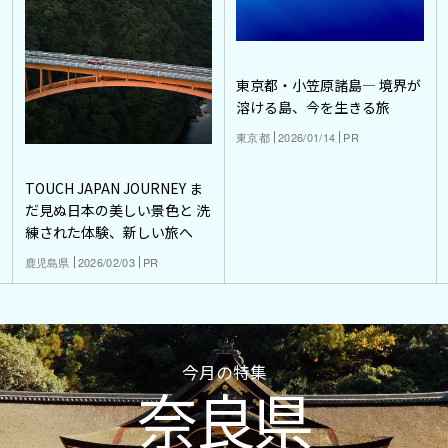
東京都・小笠原諸島― 境界が
溶ける島、今を生きる旅
東京都
2026/01/14
PR
TOUCH JAPAN JOURNEY ま
だ見ぬ日本の美しい景色と 洗
練された体験、新しい旅へ
鹿児島県
2026/02/03
PR
今月の特集
奈良県