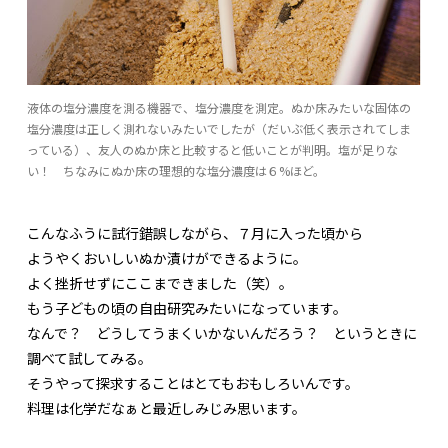
液体の塩分濃度を測る機器で、塩分濃度を測定。ぬか床みたいな固体の
塩分濃度は正しく測れないみたいでしたが（だいぶ低く表示されてしま
っている）、友人のぬか床と比較すると低いことが判明。塩が足りな
い！ ちなみにぬか床の理想的な塩分濃度は６%ほど。
こんなふうに試行錯誤しながら、７月に入った頃から
ようやくおいしいぬか漬けができるように。
よく挫折せずにここまできました（笑）。
もう子どもの頃の自由研究みたいになっています。
なんで？ どうしてうまくいかないんだろう？ というときに
調べて試してみる。
そうやって探求することはとてもおもしろいんです。
料理は化学だなぁと最近しみじみ思います。