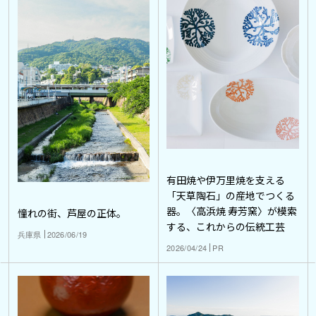
有田焼や伊万里焼を支える
「天草陶石」の産地でつくる
器。〈高浜焼 寿芳窯〉が模索
憧れの街、芦屋の正体。
する、これからの伝統工芸
兵庫県
2026/06/19
2026/04/24
PR