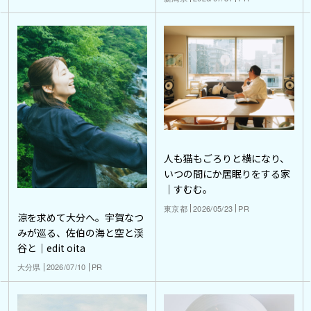
人も猫もごろりと横になり、
いつの間にか居眠りをする家
｜すむむ。
東京都
2026/05/23
PR
涼を求めて大分へ。宇賀なつ
みが巡る、佐伯の海と空と渓
谷と｜edit oita
大分県
2026/07/10
PR