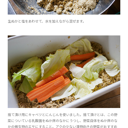
生ぬかと塩をあわせて、水を加えながら混ぜます。
捨て漬け用にキャベツとにんじんを使いました。捨て漬けとは、この野
菜についている乳酸菌をぬか床のなかにうつし、野菜自体をぬか床のな
かの微生物のエサにすること。アクの少ない漬物向きの野菜がおすすめ