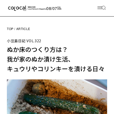
08/07
FRI
2026
TOP
ARTICLE
小豆島日記
VOL.322
ぬか床のつくり方は？
我が家のぬか漬け生活、
キュウリやコリンキーを漬ける日々