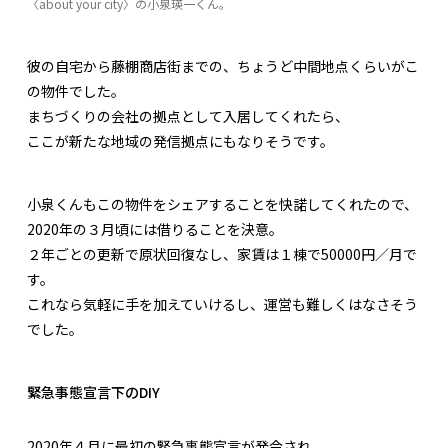
〈about your city〉の小泉瑛一くん。
彼の自宅から藤棚商店街までの、ちょうど中間地点くらいがこ
の物件でした。
まちづくりの会社の拠点として入居してくれたら、
ここが新たな地域の発信拠点にもなりそうです。
小泉くんもこの物件をシェアすることを快諾してくれたので、
2020年の３月頃には借りることを決意。
２年ごとの更新で原状回復なし、家賃は１棟で50000円／月で
す。
これなら気軽に手を加えていけるし、運営も難しくはなさそう
でした。
緊急事態宣言下のDIY
2020年４月に最初の緊急事態宣言が発令され、