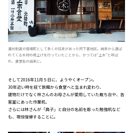
濃州街道の宿場町として多くの往来があった阿下喜地区。岐阜から運ば
れてくる木材の荷上げを行っていたことから、かつては“上木”と呼ば
れ、食堂名の由来に。
そして2016年11月５日に、ようやくオープン。
30年近い時を経て旅館から食堂へと生まれ変わり、
建物だけでなく林さんのお母さんが愛用していた裁ち台や、各
客室にあった作業机、
さらには林さんが「典子」と自分の名前を彫った勉強机など
も、現役復帰することに。