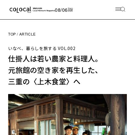
08/06
THU
2026
TOP
ARTICLE
いなべ、暮らしを旅する
VOL.002
仕掛人は若い農家と料理人。
元旅館の空き家を再生した、
三重の〈上木食堂〉へ