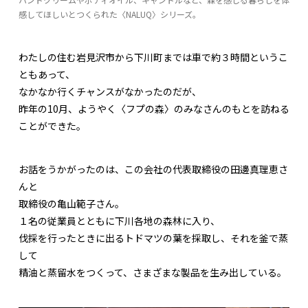
感してほしいとつくられた〈NALUQ〉シリーズ。
わたしの住む岩見沢市から下川町までは車で約３時間というこ
ともあって、
なかなか行くチャンスがなかったのだが、
昨年の10月、ようやく〈フプの森〉のみなさんのもとを訪ねる
ことができた。
お話をうかがったのは、この会社の代表取締役の田邊真理恵さ
んと
取締役の亀山範子さん。
１名の従業員とともに下川各地の森林に入り、
伐採を行ったときに出るトドマツの葉を採取し、それを釜で蒸
して
精油と蒸留水をつくって、さまざまな製品を生み出している。