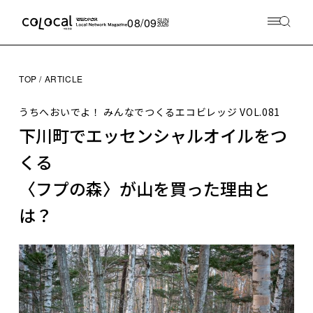
08/09
SUN
2026
TOP
ARTICLE
うちへおいでよ！ みんなでつくるエコビレッジ
VOL.081
下川町でエッセンシャルオイルをつ
くる
〈フプの森〉が山を買った理由と
は？