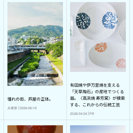
有田焼や伊万里焼を支える
「天草陶石」の産地でつくる
器。〈高浜焼 寿芳窯〉が模索
憧れの街、芦屋の正体。
する、これからの伝統工芸
兵庫県
2026/06/19
2026/04/24
PR