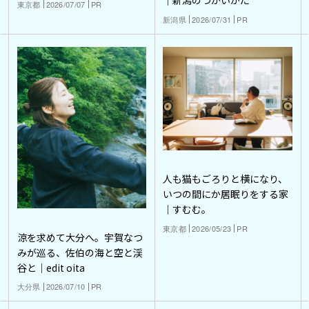
｜新潟のつかいかた
東京都
2026/07/07
PR
新潟県
2026/07/31
PR
人も猫もごろりと横になり、
いつの間にか居眠りをする家
｜すむむ。
東京都
2026/05/23
PR
涼を求めて大分へ。宇賀なつ
みが巡る、佐伯の海と空と渓
谷と｜edit oita
大分県
2026/07/10
PR