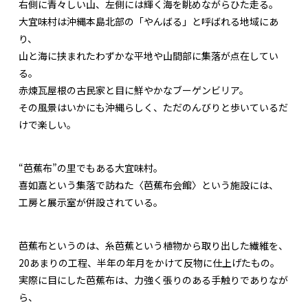
右側に青々しい山、左側には輝く海を眺めながらひた走る。
大宜味村は沖縄本島北部の「やんばる」と呼ばれる地域にあ
り、
山と海に挟まれたわずかな平地や山間部に集落が点在してい
る。
赤煉瓦屋根の古民家と目に鮮やかなブーゲンビリア。
その風景はいかにも沖縄らしく、ただのんびりと歩いているだ
けで楽しい。
“芭蕉布”の里でもある大宜味村。
喜如嘉という集落で訪ねた〈芭蕉布会館〉という施設には、
工房と展示室が併設されている。
芭蕉布というのは、糸芭蕉という植物から取り出した繊維を、
20あまりの工程、半年の年月をかけて反物に仕上げたもの。
実際に目にした芭蕉布は、力強く張りのある手触りでありなが
ら、