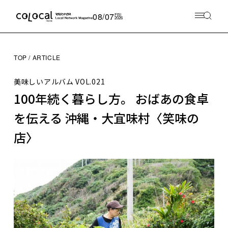
08/07
FRI
2026
TOP
ARTICLE
美味しいアルバム
VOL.021
100年続く暮らし方。 おばあの食卓
を伝える 沖縄・大宜味村〈笑味の
店〉