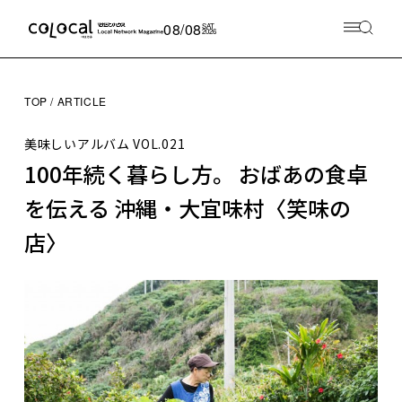
08/08
SAT
2026
TOP
ARTICLE
美味しいアルバム
VOL.021
100年続く暮らし方。 おばあの食卓
を伝える 沖縄・大宜味村〈笑味の
店〉