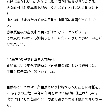
右側に青々しい山、左側には輝く海を眺めながらひた走る。
大宜味村は沖縄本島北部の「やんばる」と呼ばれる地域にあ
り、
山と海に挟まれたわずかな平地や山間部に集落が点在してい
る。
赤煉瓦屋根の古民家と目に鮮やかなブーゲンビリア。
その風景はいかにも沖縄らしく、ただのんびりと歩いているだ
けで楽しい。
“芭蕉布”の里でもある大宜味村。
喜如嘉という集落で訪ねた〈芭蕉布会館〉という施設には、
工房と展示室が併設されている。
芭蕉布というのは、糸芭蕉という植物から取り出した繊維を、
20あまりの工程、半年の年月をかけて反物に仕上げたもの。
実際に目にした芭蕉布は、力強く張りのある手触りでありなが
ら、