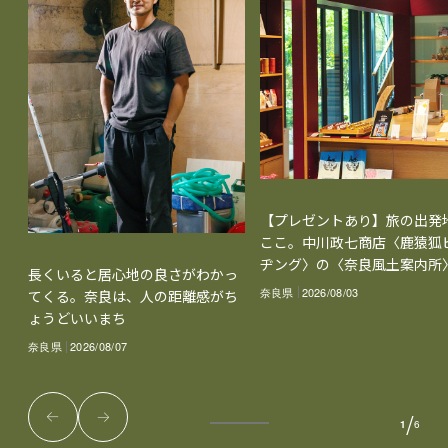
【プレゼントあり】旅の出発
ここ。中川政七商店〈鹿猿狐
ヂング〉の〈奈良風土案内所
長くいると居心地の良さがわかっ
奈良県
2026/08/03
てくる。奈良は、人の距離感がち
ょうどいいまち
奈良県
2026/08/07
/
1
6