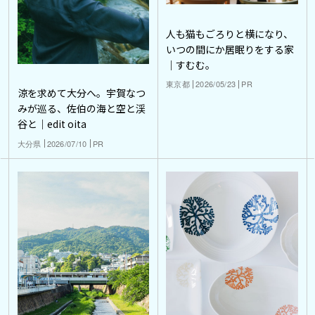
人も猫もごろりと横になり、
いつの間にか居眠りをする家
｜すむむ。
東京都
2026/05/23
PR
涼を求めて大分へ。宇賀なつ
みが巡る、佐伯の海と空と渓
谷と｜edit oita
大分県
2026/07/10
PR