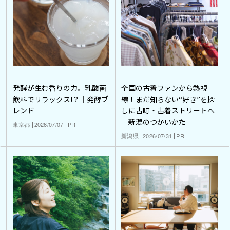
発酵が生む香りの力。乳酸菌
全国の古着ファンから熱視
飲料でリラックス!？｜発酵ブ
線！まだ知らない“好き”を探
レンド
しに古町・古着ストリートへ
｜新潟のつかいかた
東京都
2026/07/07
PR
新潟県
2026/07/31
PR