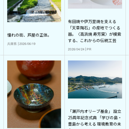
有田焼や伊万里焼を支える
「天草陶石」の産地でつくる
器。〈高浜焼 寿芳窯〉が模索
憧れの街、芦屋の正体。
する、これからの伝統工芸
兵庫県
2026/06/19
2026/04/24
PR
「瀬戸内オリーブ基金」 設立
25周年記念式典 「学びの島・
豊島から考える 環境教育の未