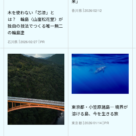
来」
香川県
2026/02/12
木を使わない「芯漆」と
は？ 輪島〈山崖松花堂〉が
独自の技法でつくる唯一無二
の輪島塗
石川県
2026/02/27
PR
東京都・小笠原諸島― 境界が
溶ける島、今を生きる旅
東京都
2026/01/14
PR