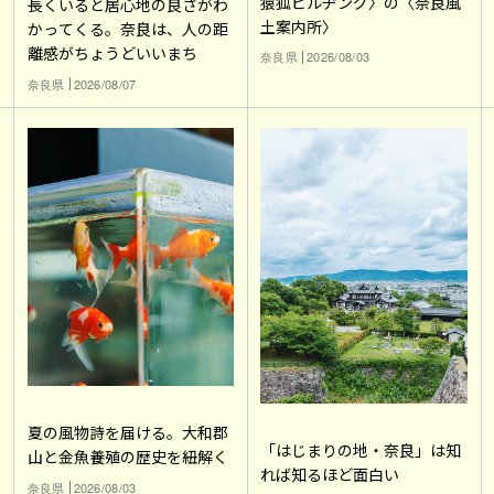
猿狐ビルヂング〉の〈奈良風
長くいると居心地の良さがわ
土案内所〉
かってくる。奈良は、人の距
離感がちょうどいいまち
奈良県
2026/08/03
奈良県
2026/08/07
夏の風物詩を届ける。大和郡
「はじまりの地・奈良」は知
山と金魚養殖の歴史を紐解く
れば知るほど面白い
奈良県
2026/08/03