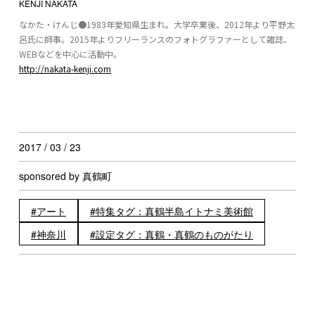
KENJI NAKATA
なかた・けんじ●1983年愛知県生まれ。大学卒業後、2012年より平野太
呂氏に師事。2015年よりフリーランスのフォトグラファーとして雑誌、
WEBなどを中心に活動中。
http://nakata-kenji.com
2017 / 03 / 23
sponsored by 真鶴町
アート
特集タグ：真鶴半島イトナミ美術館
神奈川
設定タグ：真鶴・真鶴のものがたり