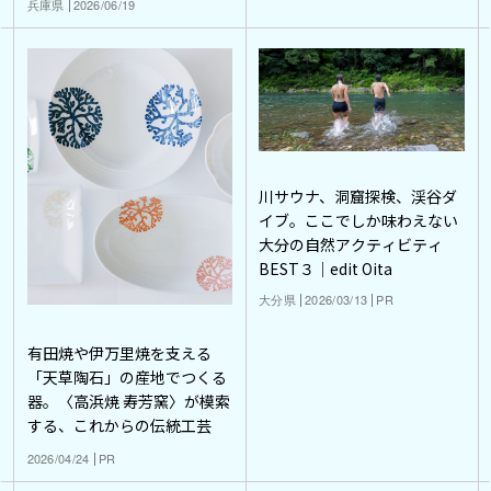
兵庫県
2026/06/19
川サウナ、洞窟探検、渓谷ダ
イブ。ここでしか味わえない
大分の自然アクティビティ
BEST３｜edit Oita
大分県
2026/03/13
PR
有田焼や伊万里焼を支える
「天草陶石」の産地でつくる
器。〈高浜焼 寿芳窯〉が模索
する、これからの伝統工芸
2026/04/24
PR