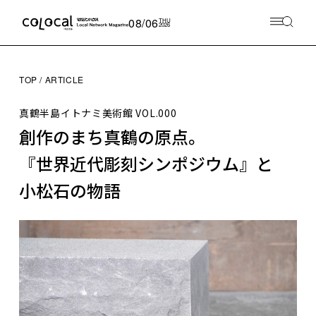
08/06
THU
2026
TOP
ARTICLE
真鶴半島イトナミ美術館
VOL.000
創作のまち真鶴の原点。
『世界近代彫刻シンポジウム』と
小松石の物語