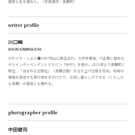
築家も名を連ねた。（写真提供：真鶴町）
writer profile
川口瞬
SHUN KAWAGUCHI
かわぐち・しゅん●1987年山口県生まれ。大学卒業後、IT企業に勤めな
がらインディペンデントマガジン『WYP』を発行。2015年より真鶴町に
移住、「泊まれる出版社」〈真鶴出版〉を立ち上げ出版を担当。地域の
情報を発信する発行物を手がけたり、お試し暮らしができる〈くらしか
る真鶴〉の運営にも携わる。
photographer profile
中田健司