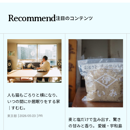
Recommend
注目のコンテンツ
人も猫もごろりと横になり、
いつの間にか居眠りをする家
｜すむむ。
東京都
2026/05/23
PR
麦と塩だけで生み出す、驚き
の甘みと香り。 愛媛・宇和島