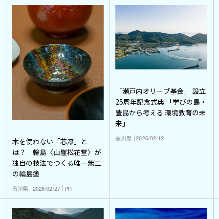
「瀬戸内オリーブ基金」 設立
25周年記念式典 「学びの島・
豊島から考える 環境教育の未
来」
香川県
2026/02/12
木を使わない「芯漆」と
は？ 輪島〈山崖松花堂〉が
独自の技法でつくる唯一無二
の輪島塗
石川県
2026/02/27
PR