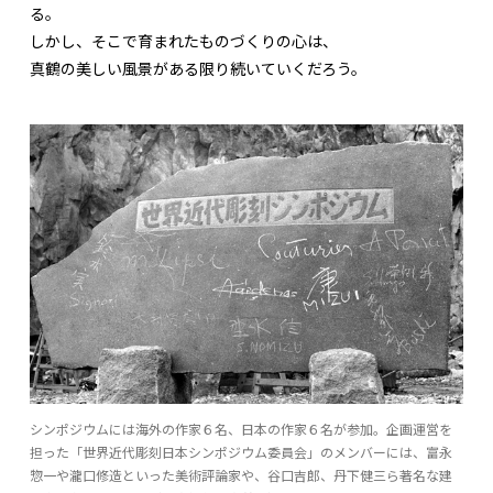
る。
しかし、そこで育まれたものづくりの心は、
真鶴の美しい風景がある限り続いていくだろう。
シンポジウムには海外の作家６名、日本の作家６名が参加。企画運営を
担った「世界近代彫刻日本シンポジウム委員会」のメンバーには、富永
惣一や瀧口修造といった美術評論家や、谷口吉郎、丹下健三ら著名な建