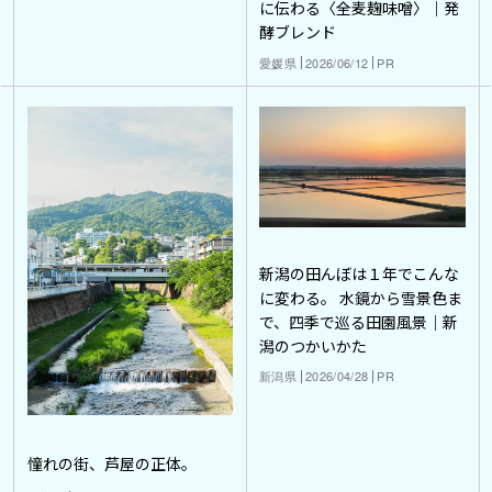
に伝わる〈全麦麹味噌〉｜発
酵ブレンド
愛媛県
2026/06/12
PR
新潟の田んぼは１年でこんな
に変わる。 水鏡から雪景色ま
で、四季で巡る田園風景｜新
潟のつかいかた
新潟県
2026/04/28
PR
憧れの街、芦屋の正体。