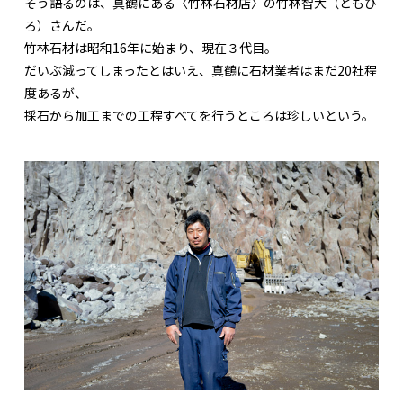
そう語るのは、真鶴にある〈竹林石材店〉の竹林智大（ともひ
ろ）さんだ。
竹林石材は昭和16年に始まり、現在３代目。
だいぶ減ってしまったとはいえ、真鶴に石材業者はまだ20社程
度あるが、
採石から加工までの工程すべてを行うところは珍しいという。