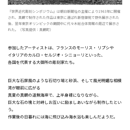
『世界近代彫刻シンポジウム』は朝日新聞社の主催により1963年に開催
され、真鶴で制作された作品は東京に運ばれ新宿御苑で野外展示された
後、翌年東京オリンピックの期間中に代々木総合体育館の周辺で展示さ
れた。（写真提供：真鶴町）
参加したアーティストは、フランスのモーリス・ リプシや
イタリアのカルロ・セルジオ・シニョーリといった、
各国を代表する大御所の彫刻家たち。
巨大な石屏風のような石切り場と砂浜、そして風光明媚な相模
湾が眼前に広がる
真夏の真鶴の道無海岸で、上半身裸になりながら、
巨大な石の塊と対峙しお互いに励ましあいながら制作したとい
う。
作業後の日暮れには海に飛び込み海水浴も楽しんだようだ。