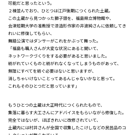
可能だと思ったという。
２棟並んでおり、ひとつは江戸後期につくられた土蔵。
この土蔵から見つかった獅子頭を、福島県立博物館や、
会津短期大学の准教授で漆造形作家の井波純さんに依頼してき
れいに修復してもらい、
舞踏公演ではダンサーがこれをかぶって舞った。
「福島も職人さんが大変な状況にあると聞いて、
ネットワークづくりをする必要があると思いました。
紡がれていくものと紡がれなくなってしまうものがあって、
無理にすべてを紡ぐ必要はないと思いますが、
消しちゃいけないことってあるんじゃないかなと思って。
これもそのひとつだと思っています」
もうひとつの土蔵は大正時代につくられたもので、
集落に暮らす大工さんにアドバイスをもらいながら修復した。
完全ではないが、ほぼきれいに改修されていて、
土蔵内には村井さんが全国で収集したこけしなどの民芸品のコ