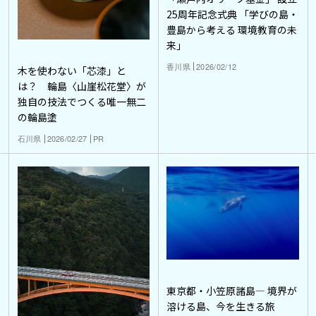
25周年記念式典 「学びの島・
豊島から考える 環境教育の未
来」
香川県
2026/02/12
木を使わない「芯漆」と
は？ 輪島〈山崖松花堂〉が
独自の技法でつくる唯一無二
の輪島塗
石川県
2026/02/27
PR
東京都・小笠原諸島― 境界が
溶ける島、今を生きる旅