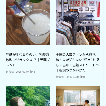
発酵が生む香りの力。乳酸菌
全国の古着ファンから熱視
飲料でリラックス!？｜発酵ブ
線！まだ知らない“好き”を探
レンド
しに古町・古着ストリートへ
｜新潟のつかいかた
東京都
2026/07/07
PR
新潟県
2026/07/31
PR