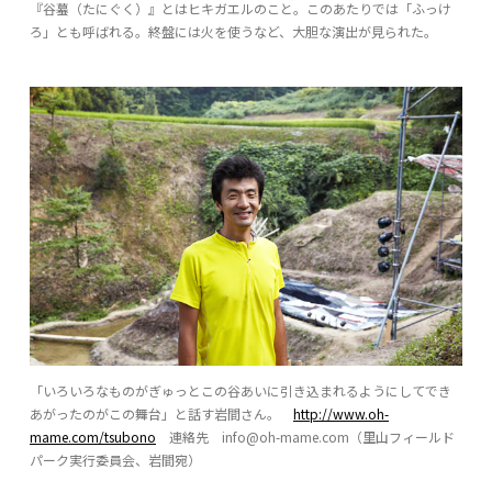
『谷蟇（たにぐく）』とはヒキガエルのこと。このあたりでは「ふっけ
ろ」とも呼ばれる。終盤には火を使うなど、大胆な演出が見られた。
「いろいろなものがぎゅっとこの谷あいに引き込まれるようにしてでき
あがったのがこの舞台」と話す岩間さん。
http://www.oh-
mame.com/tsubono
連絡先 info@oh-mame.com（里山フィールド
パーク実行委員会、岩間宛）