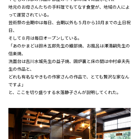
地元のお母さんたちの手料理でもてなす食堂が、地域の人によ
って運営されている。
芸術祭の会期中は毎日、会期以外も５月から10月までの土日祝
日、
そして８月は毎日オープンしている。
「あのかまどは鈴木五郎先生の織部焼、お風呂は澤清嗣先生の
信楽焼、
洗面台は吉川水城先生の益子焼、囲炉裏と床の間は中村卓夫先
生の作品と、
どれも有名なやきもの作家さんの作品で、とても贅沢な家なん
ですよ」
と、ここを切り盛りする水落静子さんが説明してくれた。