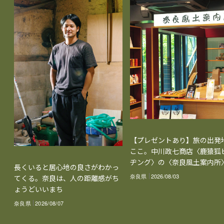
【プレゼントあり】旅の出発
ここ。中川政七商店〈鹿猿狐
ヂング〉の〈奈良風土案内所
長くいると居心地の良さがわかっ
奈良県
2026/08/03
てくる。奈良は、人の距離感がち
ょうどいいまち
奈良県
2026/08/07