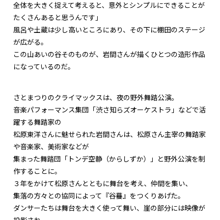
全体を大きく捉えて考えると、意外とシンプルにできることが
たくさんあると思うんです」
風呂や土蔵は少し高いところにあり、その下に棚田のステージ
が広がる。
この山あいの谷そのものが、岩間さんが描くひとつの造形作品
になっているのだ。
さとまつりのクライマックスは、夜の野外舞踏公演。
音楽パフォーマンス集団「渋さ知らズオーケストラ」などで活
躍する舞踏家の
松原東洋さんに魅せられた岩間さんは、松原さん主宰の舞踏家
や音楽家、美術家などが
集まった舞踏団「トンデ空静（からしずか）」と野外公演を制
作することに。
３年をかけて松原さんとともに舞台を考え、仲間を集い、
集落の方々との協同によって『谷蟇』をつくりあげた。
ダンサーたちは舞台を大きく使って舞い、崖の部分には映像が
投影され、