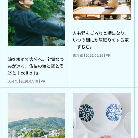
人も猫もごろりと横になり、
いつの間にか居眠りをする家
｜すむむ。
東京都
2026/05/23
PR
涼を求めて大分へ。宇賀なつ
みが巡る、佐伯の海と空と渓
谷と｜edit oita
大分県
2026/07/10
PR