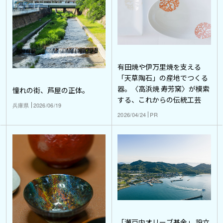
有田焼や伊万里焼を支える
「天草陶石」の産地でつくる
器。〈高浜焼 寿芳窯〉が模索
憧れの街、芦屋の正体。
する、これからの伝統工芸
兵庫県
2026/06/19
2026/04/24
PR
「瀬戸内オリーブ基金」 設立