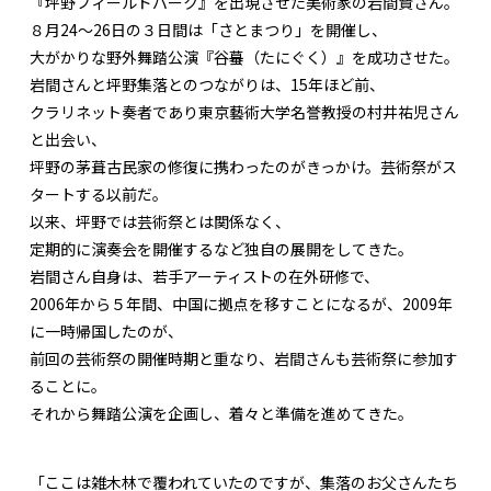
『坪野フィールドパーク』を出現させた美術家の岩間賢さん。
８月24～26日の３日間は「さとまつり」を開催し、
大がかりな野外舞踏公演『谷蟇（たにぐく）』を成功させた。
岩間さんと坪野集落とのつながりは、15年ほど前、
クラリネット奏者であり東京藝術大学名誉教授の村井祐児さん
と出会い、
坪野の茅葺古民家の修復に携わったのがきっかけ。芸術祭がス
タートする以前だ。
以来、坪野では芸術祭とは関係なく、
定期的に演奏会を開催するなど独自の展開をしてきた。
岩間さん自身は、若手アーティストの在外研修で、
2006年から５年間、中国に拠点を移すことになるが、2009年
に一時帰国したのが、
前回の芸術祭の開催時期と重なり、岩間さんも芸術祭に参加す
ることに。
それから舞踏公演を企画し、着々と準備を進めてきた。
「ここは雑木林で覆われていたのですが、集落のお父さんたち