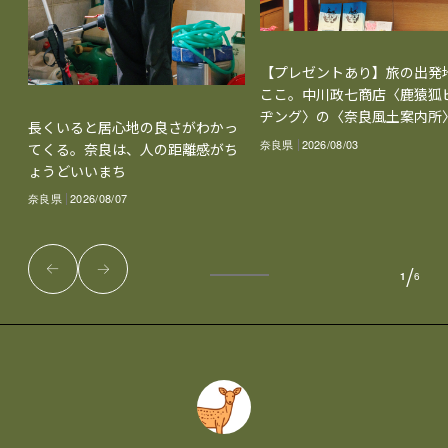
【プレゼントあり】旅の出発
ここ。中川政七商店〈鹿猿狐
ヂング〉の〈奈良風土案内所
長くいると居心地の良さがわかっ
奈良県
2026/08/03
てくる。奈良は、人の距離感がち
ょうどいいまち
奈良県
2026/08/07
/
1
6