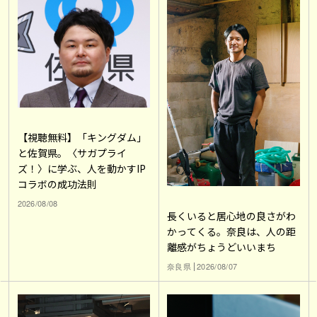
【視聴無料】「キングダム」
と佐賀県。〈サガプライ
ズ！〉に学ぶ、人を動かすIP
コラボの成功法則
2026/08/08
長くいると居心地の良さがわ
かってくる。奈良は、人の距
離感がちょうどいいまち
奈良県
2026/08/07