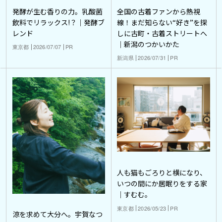
発酵が生む香りの力。乳酸菌
全国の古着ファンから熱視
飲料でリラックス!？｜発酵ブ
線！まだ知らない“好き”を探
レンド
しに古町・古着ストリートへ
｜新潟のつかいかた
東京都
2026/07/07
PR
新潟県
2026/07/31
PR
人も猫もごろりと横になり、
いつの間にか居眠りをする家
｜すむむ。
東京都
2026/05/23
PR
涼を求めて大分へ。宇賀なつ