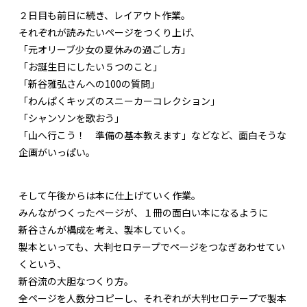
２日目も前日に続き、レイアウト作業。
それぞれが読みたいページをつくり上げ、
「元オリーブ少女の夏休みの過ごし方」
「お誕生日にしたい５つのこと」
「新谷雅弘さんへの100の質問」
「わんぱくキッズのスニーカーコレクション」
「シャンソンを歌おう」
「山へ行こう！ 準備の基本教えます」などなど、面白そうな
企画がいっぱい。
そして午後からは本に仕上げていく作業。
みんながつくったページが、１冊の面白い本になるように
新谷さんが構成を考え、製本していく。
製本といっても、大判セロテープでページをつなぎあわせてい
くという、
新谷流の大胆なつくり方。
全ページを人数分コピーし、それぞれが大判セロテープで製本