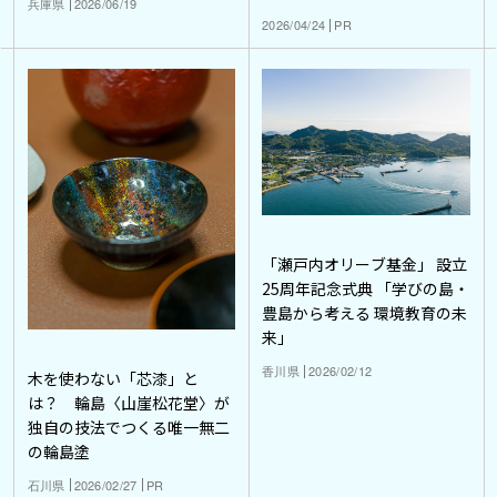
兵庫県
2026/06/19
2026/04/24
PR
「瀬戸内オリーブ基金」 設立
25周年記念式典 「学びの島・
豊島から考える 環境教育の未
来」
香川県
2026/02/12
木を使わない「芯漆」と
は？ 輪島〈山崖松花堂〉が
独自の技法でつくる唯一無二
の輪島塗
石川県
2026/02/27
PR