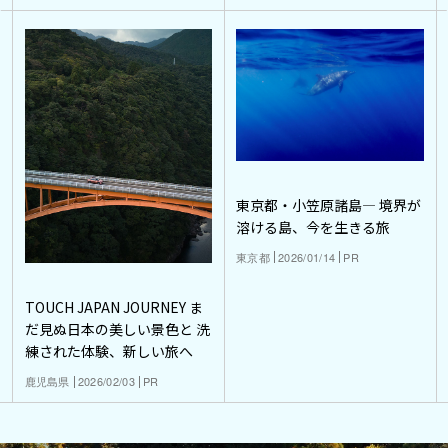
東京都・小笠原諸島― 境界が
溶ける島、今を生きる旅
東京都
2026/01/14
PR
TOUCH JAPAN JOURNEY ま
だ見ぬ日本の美しい景色と 洗
練された体験、新しい旅へ
鹿児島県
2026/02/03
PR