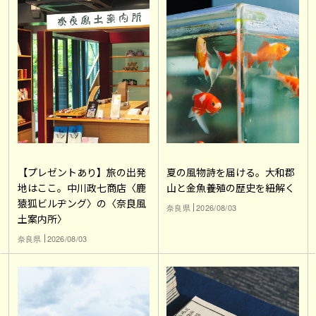
【プレゼントあり】旅の出発
夏の風物詩を届ける。大和郡
地はここ。中川政七商店〈鹿
山と金魚養殖の歴史を紐解く
猿狐ビルヂング〉の〈奈良風
奈良県
2026/08/03
土案内所〉
奈良県
2026/08/03