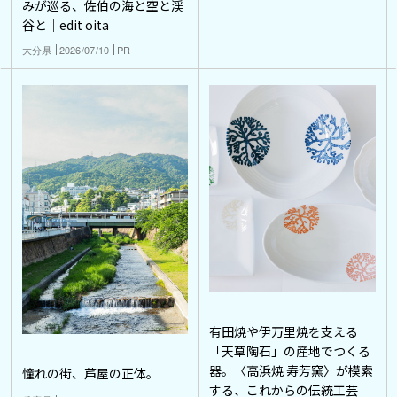
みが巡る、佐伯の海と空と渓
谷と｜edit oita
大分県
2026/07/10
PR
有田焼や伊万里焼を支える
「天草陶石」の産地でつくる
器。〈高浜焼 寿芳窯〉が模索
憧れの街、芦屋の正体。
する、これからの伝統工芸