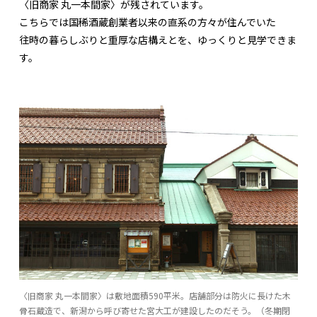
〈旧商家 丸一本間家〉が残されています。
こちらでは国稀酒蔵創業者以来の直系の方々が住んでいた
往時の暮らしぶりと重厚な店構えとを、ゆっくりと見学できま
す。
〈旧商家 丸一本間家〉は敷地面積590平米。店舗部分は防火に長けた木
骨石蔵造で、新潟から呼び寄せた宮大工が建設したのだそう。（冬期閉