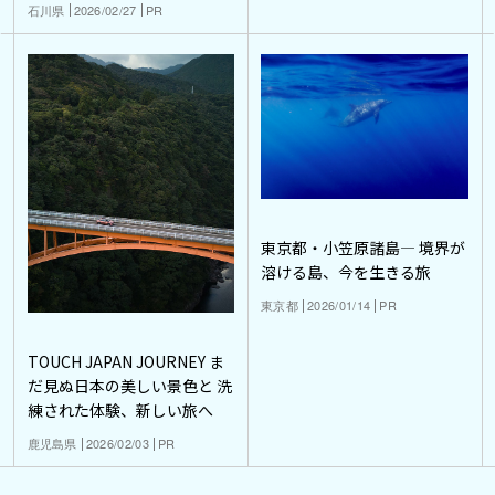
石川県
2026/02/27
PR
東京都・小笠原諸島― 境界が
溶ける島、今を生きる旅
東京都
2026/01/14
PR
TOUCH JAPAN JOURNEY ま
だ見ぬ日本の美しい景色と 洗
練された体験、新しい旅へ
鹿児島県
2026/02/03
PR