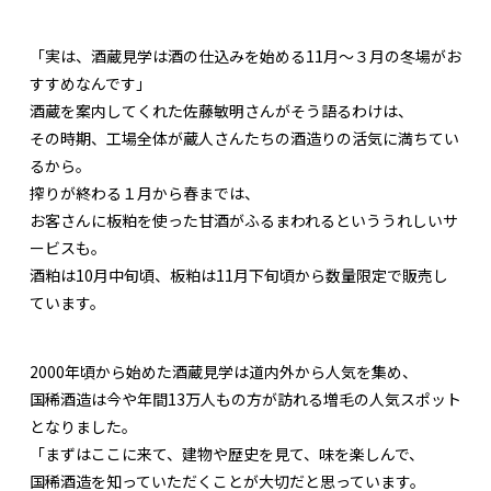
「実は、酒蔵見学は酒の仕込みを始める11月〜３月の冬場がお
すすめなんです」
酒蔵を案内してくれた佐藤敏明さんがそう語るわけは、
その時期、工場全体が蔵人さんたちの酒造りの活気に満ちてい
るから。
搾りが終わる１月から春までは、
お客さんに板粕を使った甘酒がふるまわれるといううれしいサ
ービスも。
酒粕は10月中旬頃、板粕は11月下旬頃から数量限定で販売し
ています。
2000年頃から始めた酒蔵見学は道内外から人気を集め、
国稀酒造は今や年間13万人もの方が訪れる増毛の人気スポット
となりました。
「まずはここに来て、建物や歴史を見て、味を楽しんで、
国稀酒造を知っていただくことが大切だと思っています。