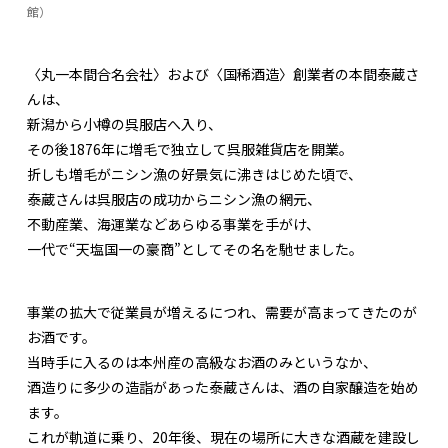
館）
〈丸一本間合名会社〉および〈国稀酒造〉創業者の本間泰蔵さ
んは、
新潟から小樽の呉服店へ入り、
その後1876年に増毛で独立して呉服雑貨店を開業。
折しも増毛がニシン漁の好景気に沸きはじめた頃で、
泰蔵さんは呉服店の成功からニシン漁の網元、
不動産業、海運業などあらゆる事業を手がけ、
一代で“天塩国一の豪商”としてその名を馳せました。
事業の拡大で従業員が増えるにつれ、需要が高まってきたのが
お酒です。
当時手に入るのは本州産の高級なお酒のみというなか、
酒造りに多少の造詣があった泰蔵さんは、酒の自家醸造を始め
ます。
これが軌道に乗り、20年後、現在の場所に大きな酒蔵を建設し