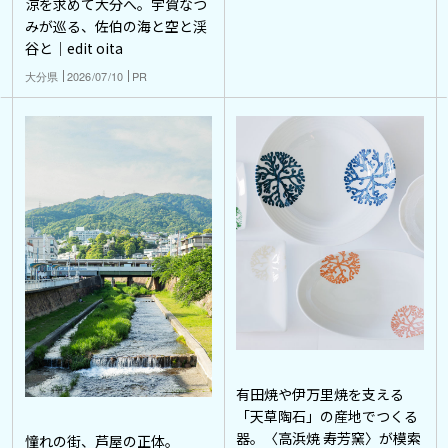
涼を求めて大分へ。宇賀なつ
みが巡る、佐伯の海と空と渓
谷と｜edit oita
大分県
2026/07/10
PR
有田焼や伊万里焼を支える
「天草陶石」の産地でつくる
器。〈高浜焼 寿芳窯〉が模索
憧れの街、芦屋の正体。