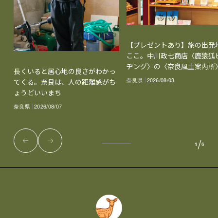
【プレゼントあり】旅の出発
ここ。中川政七商店〈鹿猿狐
ヂング〉の〈奈良風土案内所
長くいると居心地の良さがわかっ
奈良県
2026/08/03
てくる。奈良は、人の距離感がち
ょうどいいまち
奈良県
2026/08/07
/
1
6