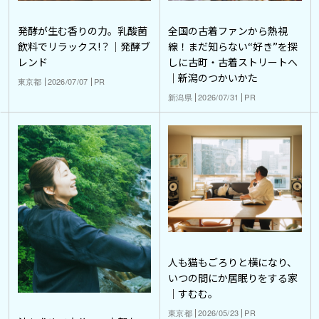
発酵が生む香りの力。乳酸菌
全国の古着ファンから熱視
飲料でリラックス!？｜発酵ブ
線！まだ知らない“好き”を探
レンド
しに古町・古着ストリートへ
｜新潟のつかいかた
東京都
2026/07/07
PR
新潟県
2026/07/31
PR
人も猫もごろりと横になり、
いつの間にか居眠りをする家
｜すむむ。
東京都
2026/05/23
PR