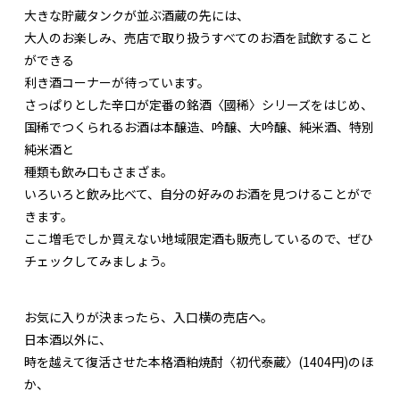
大きな貯蔵タンクが並ぶ酒蔵の先には、
大人のお楽しみ、売店で取り扱うすべてのお酒を試飲すること
ができる
利き酒コーナーが待っています。
さっぱりとした辛口が定番の銘酒〈國稀〉シリーズをはじめ、
国稀でつくられるお酒は本醸造、吟醸、大吟醸、純米酒、特別
純米酒と
種類も飲み口もさまざま。
いろいろと飲み比べて、自分の好みのお酒を見つけることがで
きます。
ここ増毛でしか買えない地域限定酒も販売しているので、ぜひ
チェックしてみましょう。
お気に入りが決まったら、入口横の売店へ。
日本酒以外に、
時を越えて復活させた本格酒粕焼酎〈初代泰蔵〉(1404円)のほ
か、