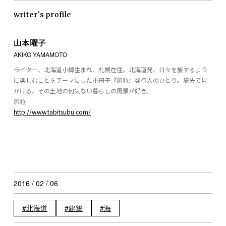
writer's profile
山本曜子
AKIKO YAMAMOTO
ライター、北海道小樽生まれ、札幌在住。北海道発、日々を旅するよう
に楽しむことをテーマにした小冊子『旅粒』発行人のひとり。旅先で見
かける、その土地の何気ない暮らしの風景が好き。
旅粒
http://www.tabitsubu.com/
2016 / 02 / 06
北海道
建築
海