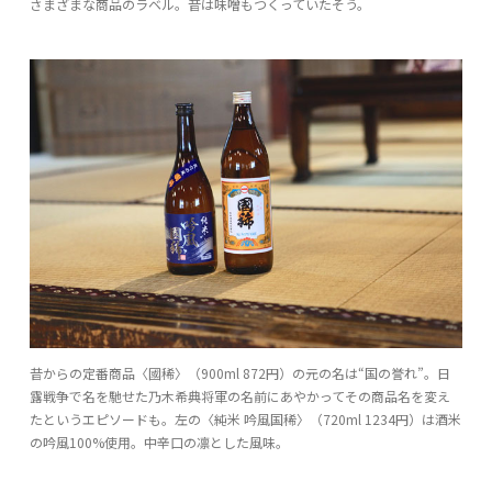
さまざまな商品のラベル。昔は味噌もつくっていたそう。
昔からの定番商品〈國稀〉（900ml 872円）の元の名は“国の誉れ”。日
露戦争で名を馳せた乃木希典将軍の名前にあやかってその商品名を変え
たというエピソードも。左の〈純米 吟風国稀〉（720ml 1234円）は酒米
の吟風100%使用。中辛口の凛とした風味。