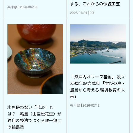
する、これからの伝統工芸
兵庫県
2026/06/19
2026/04/24
PR
「瀬戸内オリーブ基金」 設立
25周年記念式典 「学びの島・
豊島から考える 環境教育の未
来」
香川県
2026/02/12
木を使わない「芯漆」と
は？ 輪島〈山崖松花堂〉が
独自の技法でつくる唯一無二
の輪島塗