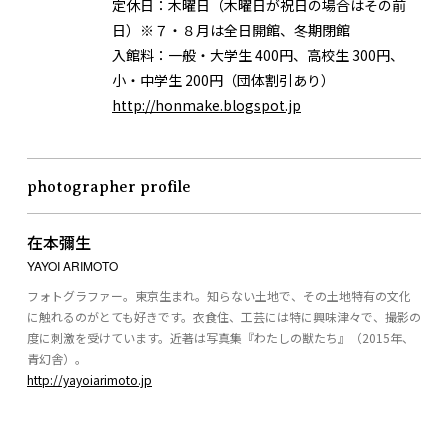
定休日：
木曜日（木曜日が祝日の場合はその前
日）※７・８月は全日開館、冬期閉館
入館料：一般・大学生 400円、高校生 300円、
小・中学生 200円（団体割引あり）
http://honmake.blogspot.jp
photographer profile
在本彌生
YAYOI ARIMOTO
フォトグラファー。東京生まれ。知らない土地で、その土地特有の文化
に触れるのがとても好きです。衣食住、工芸には特に興味津々で、撮影の
度に刺激を受けています。近著は写真集『わたしの獣たち』（2015年、
青幻舎）。
http://yayoiarimoto.jp