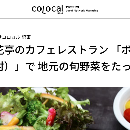
けコロカル 記事
花亭のカフェレストラン 「
村）」で 地元の旬野菜をた