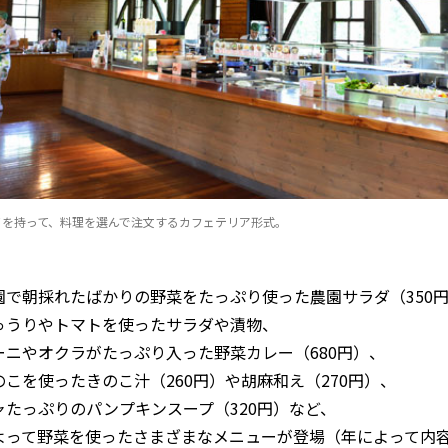
イを持って、料理を選んで注文するカフェテリア形式。
園で朝採れたばかりの野菜をたっぷり使った農園サラダ（350
ゅうりやトマトを使ったサラダや漬物、
ーニやオクラがたっぷり入った野菜カレー（680円）、
のこを使ったきのこ汁（260円）や胡麻和え（270円）、
ャたっぷりのパンプキンスープ（320円）など、
よって野菜を使ったさまざまなメニューが登場（年によって内