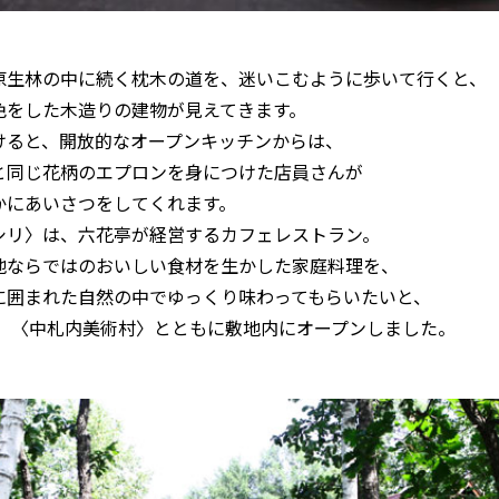
原生林の中に続く枕木の道を、迷いこむように歩いて行くと、
色をした木造りの建物が見えてきます。
けると、開放的なオープンキッチンからは、
と同じ花柄のエプロンを身につけた店員さんが
かにあいさつをしてくれます。
シリ〉は、六花亭が経営するカフェレストラン。
地ならではのおいしい食材を生かした家庭料理を、
に囲まれた自然の中でゆっくり味わってもらいたいと、
2年、〈中札内美術村〉とともに敷地内にオープンしました。