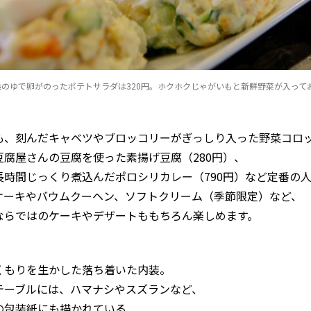
熟のゆで卵がのったポテトサラダは320円。ホクホクじゃがいもと新鮮野菜が入って
も、刻んだキャベツやブロッコリーがぎっしり入った野菜コロッ
豆腐屋さんの豆腐を使った素揚げ豆腐（280円）、
長時間じっくり煮込んだポロシリカレー（790円）など定番の
ケーキやバウムクーヘン、ソフトクリーム（季節限定）など、
ならではのケーキやデザートももちろん楽しめます。
くもりを生かした落ち着いた内装。
テーブルには、ハマナシやスズランなど、
の包装紙にも描かれている