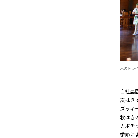
木のトレ
自社農
夏はき
ズッキ
秋はき
カボチ
季節に