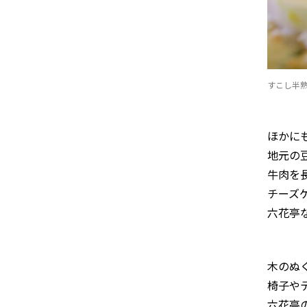
すこし半
ほかに
地元の
牛肉を
チーズ
六花亭
木のぬ
椅子や
六花亭