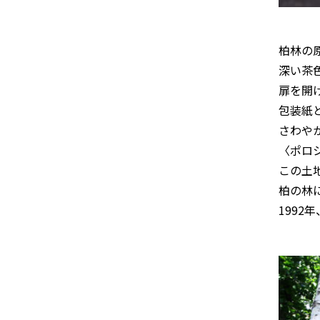
柏林の
深い茶
扉を開
包装紙
さわや
〈ポロ
この土
柏の林
199