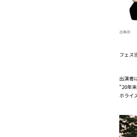
古美術
フェス
出演者
“20年
ホライ