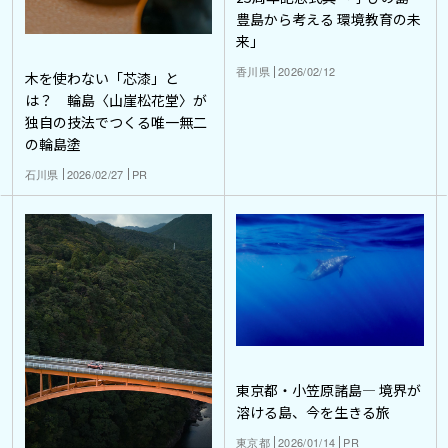
豊島から考える 環境教育の未
来」
香川県
2026/02/12
木を使わない「芯漆」と
は？ 輪島〈山崖松花堂〉が
独自の技法でつくる唯一無二
の輪島塗
石川県
2026/02/27
PR
東京都・小笠原諸島― 境界が
溶ける島、今を生きる旅
東京都
2026/01/14
PR