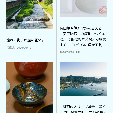
有田焼や伊万里焼を支える
「天草陶石」の産地でつくる
器。〈高浜焼 寿芳窯〉が模索
憧れの街、芦屋の正体。
する、これからの伝統工芸
兵庫県
2026/06/19
2026/04/24
PR
「瀬戸内オリーブ基金」 設立
25周年記念式典 「学びの島・