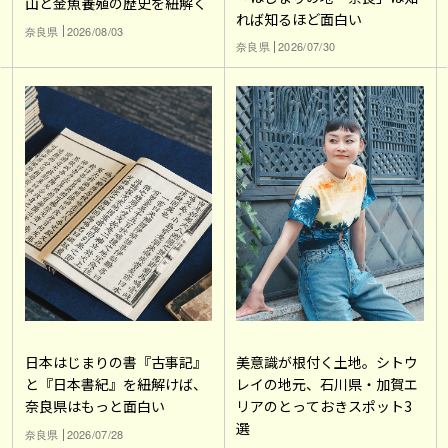
山と金魚養殖の歴史を紐解く
れば知るほど面白い
奈良県
2026/08/03
奈良県
2026/07/30
日本はじまりの書『古事記』
美意識が根付く土地。シトウ
と『日本書紀』を紐解けば、
レイの地元、石川県・加賀エ
奈良県はもっと面白い
リアのとっておきスポット3
選
奈良県
2026/07/28