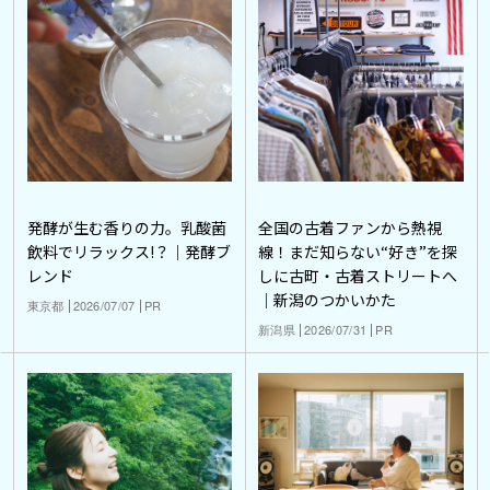
発酵が生む香りの力。乳酸菌
全国の古着ファンから熱視
飲料でリラックス!？｜発酵ブ
線！まだ知らない“好き”を探
レンド
しに古町・古着ストリートへ
｜新潟のつかいかた
東京都
2026/07/07
PR
新潟県
2026/07/31
PR