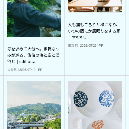
人も猫もごろりと横になり、
いつの間にか居眠りをする家
｜すむむ。
東京都
2026/05/23
PR
涼を求めて大分へ。宇賀なつ
みが巡る、佐伯の海と空と渓
谷と｜edit oita
大分県
2026/07/10
PR