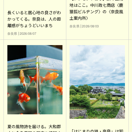
地はここ。中川政七商店〈鹿
猿狐ビルヂング〉の〈奈良風
長くいると居心地の良さがわ
土案内所〉
かってくる。奈良は、人の距
離感がちょうどいいまち
奈良県
2026/08/03
奈良県
2026/08/07
夏の風物詩を届ける。大和郡
「はじまりの地・奈良」は知