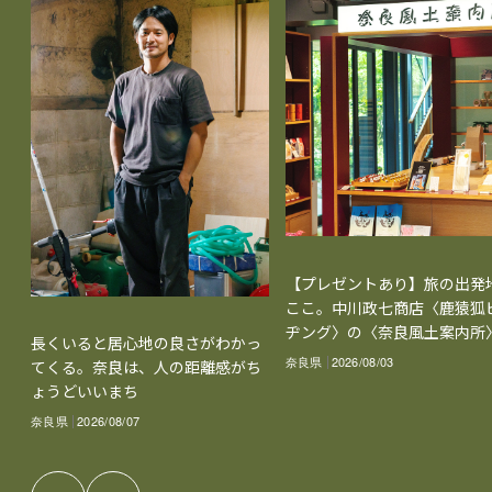
【プレゼントあり】旅の出発
ここ。中川政七商店〈鹿猿狐
ヂング〉の〈奈良風土案内所
長くいると居心地の良さがわかっ
奈良県
2026/08/03
てくる。奈良は、人の距離感がち
ょうどいいまち
奈良県
2026/08/07