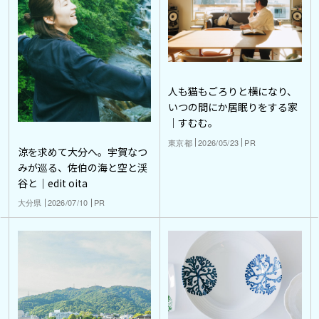
人も猫もごろりと横になり、
いつの間にか居眠りをする家
｜すむむ。
東京都
2026/05/23
PR
涼を求めて大分へ。宇賀なつ
みが巡る、佐伯の海と空と渓
谷と｜edit oita
大分県
2026/07/10
PR