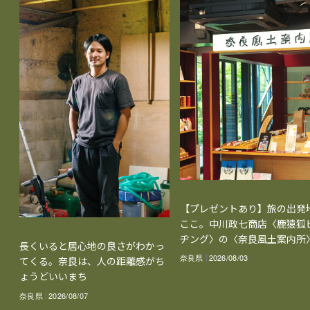
【プレゼントあり】旅の出発
ここ。中川政七商店〈鹿猿狐
ヂング〉の〈奈良風土案内所
長くいると居心地の良さがわかっ
奈良県
2026/08/03
てくる。奈良は、人の距離感がち
ょうどいいまち
奈良県
2026/08/07