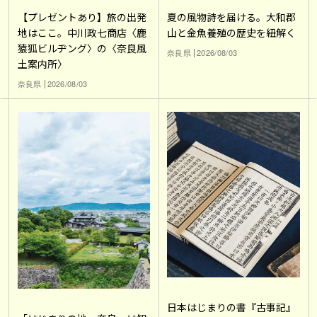
【プレゼントあり】旅の出発
夏の風物詩を届ける。大和郡
地はここ。中川政七商店〈鹿
山と金魚養殖の歴史を紐解く
猿狐ビルヂング〉の〈奈良風
奈良県
2026/08/03
土案内所〉
奈良県
2026/08/03
日本はじまりの書『古事記』