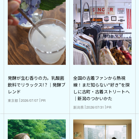
発酵が生む香りの力。乳酸菌
全国の古着ファンから熱視
飲料でリラックス!？｜発酵ブ
線！まだ知らない“好き”を探
レンド
しに古町・古着ストリートへ
｜新潟のつかいかた
東京都
2026/07/07
PR
新潟県
2026/07/31
PR