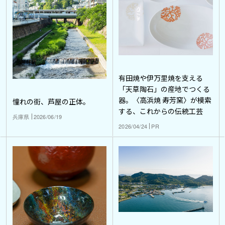
有田焼や伊万里焼を支える
「天草陶石」の産地でつくる
器。〈高浜焼 寿芳窯〉が模索
憧れの街、芦屋の正体。
する、これからの伝統工芸
兵庫県
2026/06/19
2026/04/24
PR