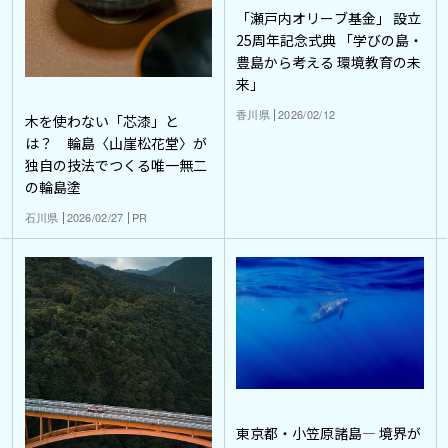
「瀬戸内オリーブ基金」 設立
25周年記念式典 「学びの島・
豊島から考える 環境教育の未
来」
香川県
2026/02/12
木を使わない「芯漆」と
は？ 輪島〈山崖松花堂〉が
独自の技法でつくる唯一無二
の輪島塗
石川県
2026/02/27
PR
東京都・小笠原諸島― 境界が