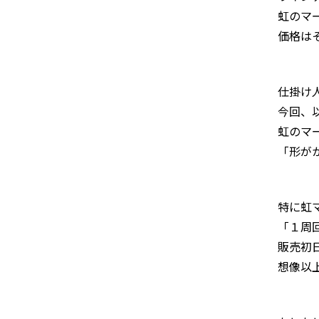
虹のマ
価格はそ
仕掛け
今回、
虹のマ
「形が
特に虹
「１周
販売初
想像以