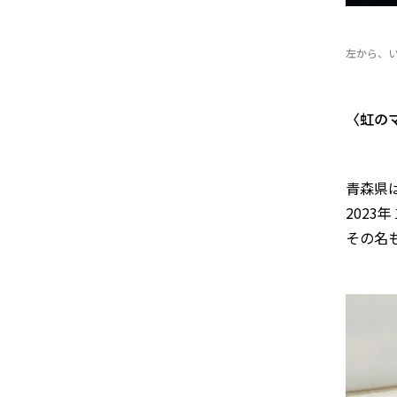
左から、
〈虹の
青森県
202
その名