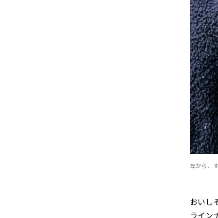
左から、
おいし
ライン