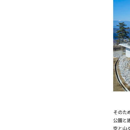
そのた
公園と
空と山