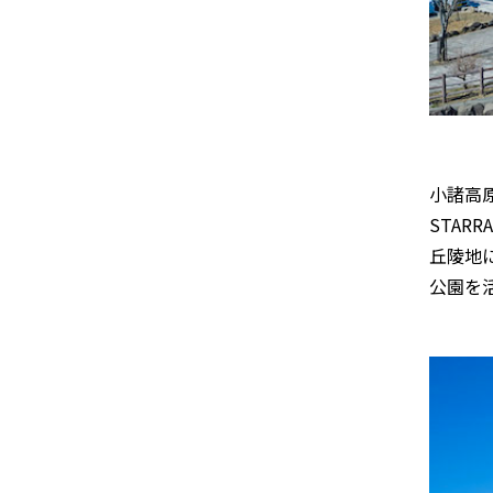
小諸高
STAR
丘陵地
公園を