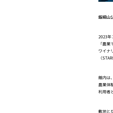
飯綱山
2023
「農業
ワイナ
〈STA
館内は
農業体
利用者
敷地と