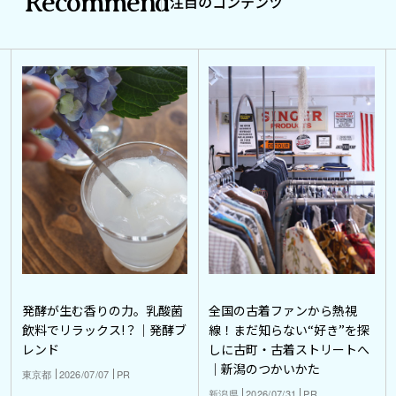
Recommend
注目のコンテンツ
発酵が生む香りの力。乳酸菌
全国の古着ファンから熱視
飲料でリラックス!？｜発酵ブ
線！まだ知らない“好き”を探
レンド
しに古町・古着ストリートへ
｜新潟のつかいかた
東京都
2026/07/07
PR
新潟県
2026/07/31
PR