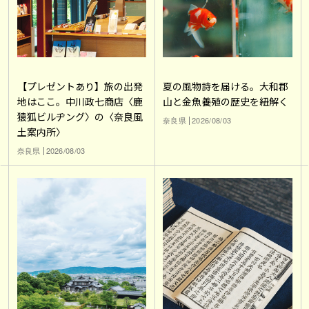
【プレゼントあり】旅の出発
夏の風物詩を届ける。大和郡
地はここ。中川政七商店〈鹿
山と金魚養殖の歴史を紐解く
猿狐ビルヂング〉の〈奈良風
奈良県
2026/08/03
土案内所〉
奈良県
2026/08/03