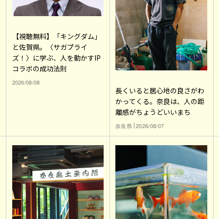
【視聴無料】「キングダム」
と佐賀県。〈サガプライ
ズ！〉に学ぶ、人を動かすIP
コラボの成功法則
2026/08/08
長くいると居心地の良さがわ
かってくる。奈良は、人の距
離感がちょうどいいまち
奈良県
2026/08/07