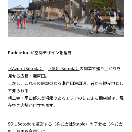
Puddle Inc.が空間デザインを担当
〈Azumi Setoda〉
〈SOIL Setoda〉
の開業で盛り上がりを
見せる広島・瀬戸田。
しかし、これらの施設のある瀬戸田港周辺、昔から観光地とし
て知られる
耕三寺・平山郁夫美術館のあるエリアのしおまち商店街は、現
在空き店舗が目立ちます。
SOIL Setodaを運営する
〈株式会社Staple〉
の子会社〈株式会
社しおまち企画〉は、