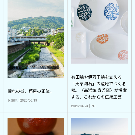
有田焼や伊万里焼を支える
「天草陶石」の産地でつくる
器。〈高浜焼 寿芳窯〉が模索
憧れの街、芦屋の正体。
する、これからの伝統工芸
兵庫県
2026/06/19
2026/04/24
PR