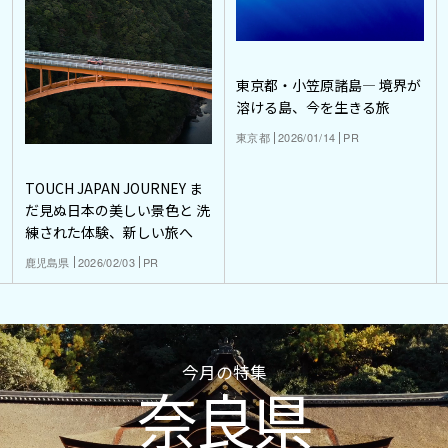
東京都・小笠原諸島― 境界が
溶ける島、今を生きる旅
東京都
2026/01/14
PR
TOUCH JAPAN JOURNEY ま
だ見ぬ日本の美しい景色と 洗
練された体験、新しい旅へ
鹿児島県
2026/02/03
PR
今月の特集
奈良県