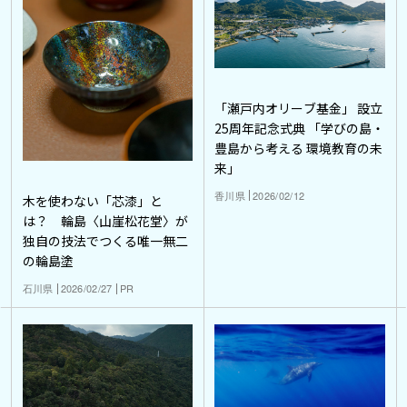
「瀬戸内オリーブ基金」 設立
25周年記念式典 「学びの島・
豊島から考える 環境教育の未
来」
香川県
2026/02/12
木を使わない「芯漆」と
は？ 輪島〈山崖松花堂〉が
独自の技法でつくる唯一無二
の輪島塗
石川県
2026/02/27
PR