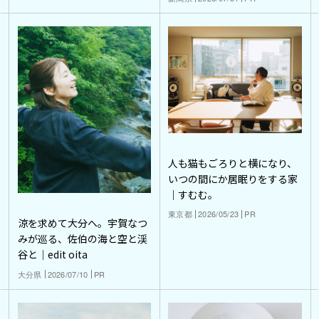
人も猫もごろりと横になり、
いつの間にか居眠りをする家
｜すむむ。
東京都
2026/05/23
PR
涼を求めて大分へ。宇賀なつ
みが巡る、佐伯の海と空と渓
谷と｜edit oita
大分県
2026/07/10
PR