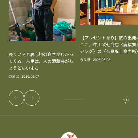
【プレゼントあり】旅の出発
ここ。中川政七商店〈鹿猿狐
ヂング〉の〈奈良風土案内所
長くいると居心地の良さがわかっ
奈良県
2026/08/03
てくる。奈良は、人の距離感がち
ょうどいいまち
奈良県
2026/08/07
/
1
6