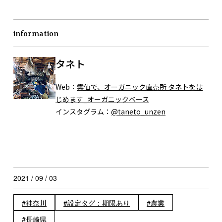
information
タネト
Web：
雲仙で、オーガニック直売所 タネトをは
じめます_オーガニックベース
インスタグラム：
@taneto_unzen
2021 / 09 / 03
神奈川
設定タグ：期限あり
農業
長崎県