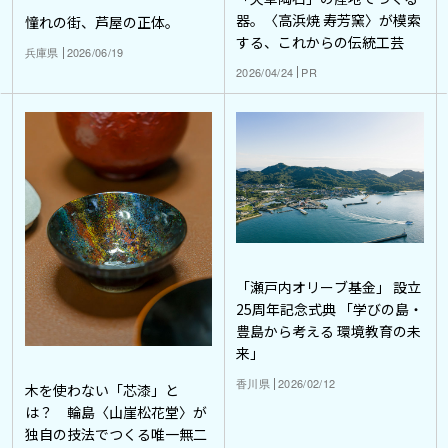
器。〈高浜焼 寿芳窯〉が模索
憧れの街、芦屋の正体。
する、これからの伝統工芸
兵庫県
2026/06/19
2026/04/24
PR
「瀬戸内オリーブ基金」 設立
25周年記念式典 「学びの島・
豊島から考える 環境教育の未
来」
香川県
2026/02/12
木を使わない「芯漆」と
は？ 輪島〈山崖松花堂〉が
独自の技法でつくる唯一無二