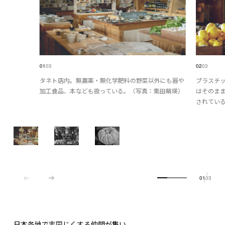
01
03
02
03
タネト店内。無農薬・無化学肥料の野菜以外にも器や
プラスチ
加工食品、本なども扱っている。（写真：栗田萌瑛）
はそのま
されてい
01
03
日本各地で志同じくする仲間が集い、