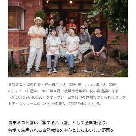
青果ミコト屋の代表・鈴木鉄平さん（前列左）、山代徹さん（前列
右）。ミコト屋は、2020年４月に横浜市青葉区に初の実店舗となる
〈MICOTOYA HOUSE〉をオープン。日本各地の食材でつくられるクラフ
トアイスクリームの〈KIKI NATURAL ICECREAM〉も併設。
青果ミコト屋は「旅する八百屋」として全国を巡り、
各地で生産される自然栽培を中心としたおいしい野菜を