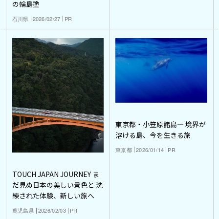
の輪島塗
石川県
2026/02/27
PR
東京都・小笠原諸島― 境界が
溶ける島、今を生きる旅
東京都
2026/01/14
PR
TOUCH JAPAN JOURNEY ま
だ見ぬ日本の美しい景色と 洗
練された体験、新しい旅へ
鹿児島県
2026/02/03
PR