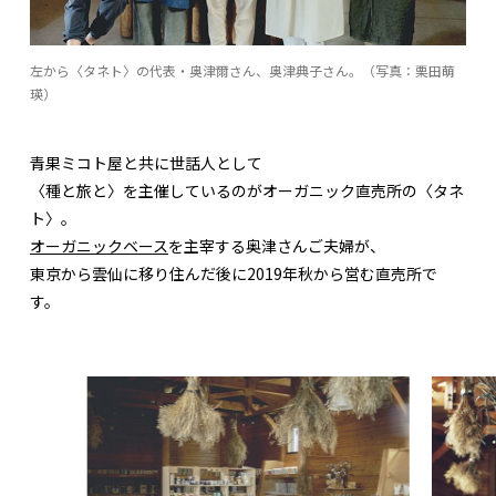
左から〈タネト〉の代表・奥津爾さん、奥津典子さん。（写真：栗田萌
瑛）
青果ミコト屋と共に世話人として
〈種と旅と〉を主催しているのがオーガニック直売所の〈タネ
ト〉。
オーガニックベース
を主宰する奥津さんご夫婦が、
東京から雲仙に移り住んだ後に2019年秋から営む直売所で
す。