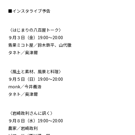
■インスタライブ予告
〈はじまりの八百屋トーク〉
９月３日（金）19:00〜20:00
青果ミコト屋／鈴木鉄平、山代徹
タネト／奥津爾
〈風土と素材、風景と料理〉
９月５日（日）19:00〜20:00
monk／今井義浩
タネト／奥津爾
〈岩崎政利さんに訊く〉
９月８日（水）19:00〜20:00
農家／岩崎政利