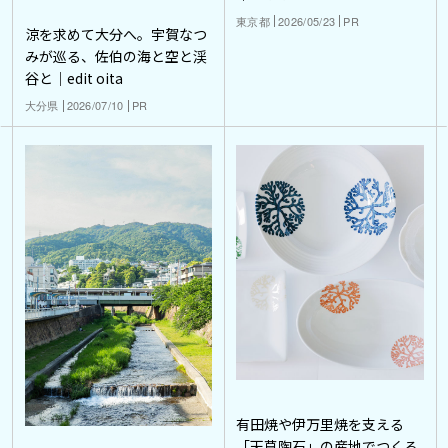
東京都
2026/05/23
PR
涼を求めて大分へ。宇賀なつ
みが巡る、佐伯の海と空と渓
谷と｜edit oita
大分県
2026/07/10
PR
有田焼や伊万里焼を支える
「天草陶石」の産地でつくる