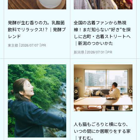
発酵が生む香りの力。乳酸菌
全国の古着ファンから熱視
飲料でリラックス!？｜発酵ブ
線！まだ知らない“好き”を探
レンド
しに古町・古着ストリートへ
｜新潟のつかいかた
東京都
2026/07/07
PR
新潟県
2026/07/31
PR
人も猫もごろりと横になり、
いつの間にか居眠りをする家
｜すむむ。