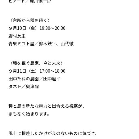
ビアード／原川慎一郎
〈台所から種を蒔く〉
９月10日（金）19:30〜20:30
野村友里
青果ミコト屋／鈴木鉄平、山代徹
〈種を継ぐ農家、今と未来〉
９月11日（土）17:00〜18:00
田中たねの農園／田中遼平
タネト／奥津爾
種と農の新たな魅力と出合える祝祭が、
まもなく始まります。
風土に根差したかけがえのないものに気づき、