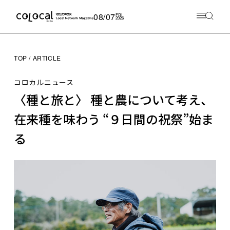
08/07
FRI
2026
TOP
ARTICLE
コロカルニュース
〈種と旅と〉 種と農について考え、
在来種を味わう “９日間の祝祭”始ま
る