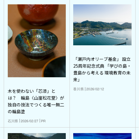
「瀬戸内オリーブ基金」 設立
25周年記念式典 「学びの島・
豊島から考える 環境教育の未
来」
香川県
2026/02/12
木を使わない「芯漆」と
は？ 輪島〈山崖松花堂〉が
独自の技法でつくる唯一無二
の輪島塗
石川県
2026/02/27
PR