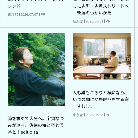
レンド
しに古町・古着ストリートへ
｜新潟のつかいかた
東京都
2026/07/07
PR
新潟県
2026/07/31
PR
人も猫もごろりと横になり、
いつの間にか居眠りをする家
｜すむむ。
東京都
2026/05/23
PR
涼を求めて大分へ。宇賀なつ
みが巡る、佐伯の海と空と渓
谷と｜edit oita