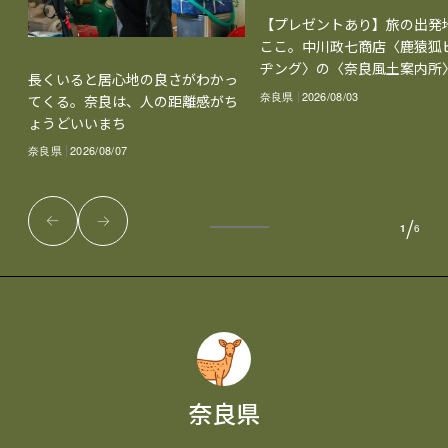
【プレゼントあり】旅の出発
ここ。中川政七商店〈鹿猿狐
ヂング〉の〈奈良風土案内所
長くいると居心地の良さがわかっ
奈良県
2026/08/03
てくる。奈良は、人の距離感がち
ょうどいいまち
奈良県
2026/08/07
/
1
6
奈良県