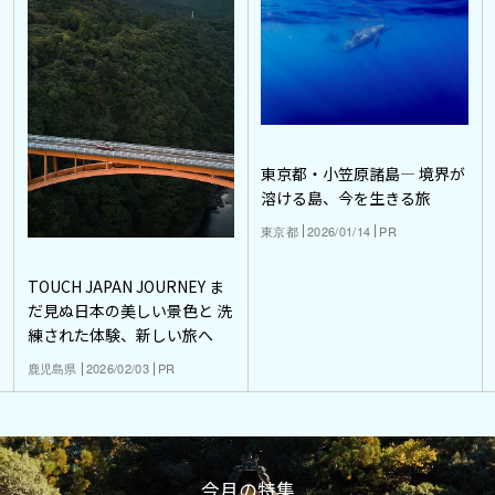
東京都・小笠原諸島― 境界が
溶ける島、今を生きる旅
東京都
2026/01/14
PR
TOUCH JAPAN JOURNEY ま
だ見ぬ日本の美しい景色と 洗
練された体験、新しい旅へ
鹿児島県
2026/02/03
PR
今月の特集