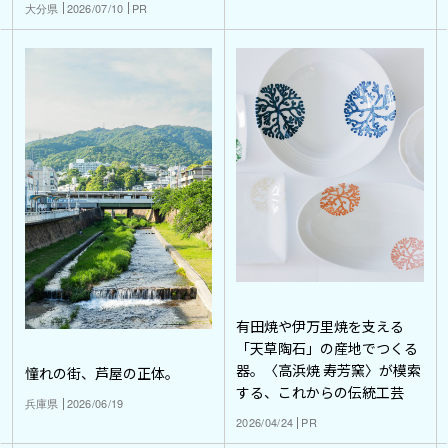
大分県
2026/07/10
PR
有田焼や伊万里焼を支える
「天草陶石」の産地でつくる
器。〈高浜焼 寿芳窯〉が模索
憧れの街、芦屋の正体。
する、これからの伝統工芸
兵庫県
2026/06/19
2026/04/24
PR