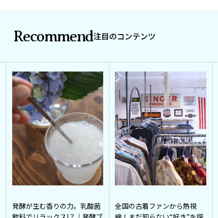
Recommend
注目のコンテンツ
発酵が生む香りの力。乳酸菌
全国の古着ファンから熱視
飲料でリラックス!？｜発酵ブ
線！まだ知らない“好き”を探