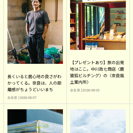
【プレゼントあり】旅の出発
地はここ。中川政七商店〈鹿
猿狐ビルヂング〉の〈奈良風
長くいると居心地の良さがわ
土案内所〉
かってくる。奈良は、人の距
離感がちょうどいいまち
奈良県
2026/08/03
奈良県
2026/08/07