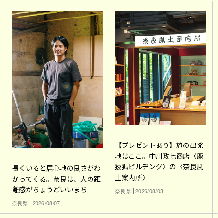
【プレゼントあり】旅の出発
地はここ。中川政七商店〈鹿
猿狐ビルヂング〉の〈奈良風
長くいると居心地の良さがわ
土案内所〉
かってくる。奈良は、人の距
離感がちょうどいいまち
奈良県
2026/08/03
奈良県
2026/08/07