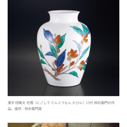
濁手 団栗文 花瓶（にごしで どんぐりもん かびん）15代 柿右衛門の作
品。提供：柿右衛門窯