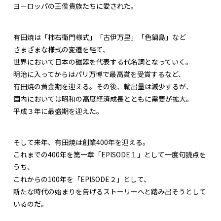
ヨーロッパの王侯貴族たちに愛された。
有田焼は「柿右衛門様式」「古伊万里」「色鍋島」など
さまざまな様式の変遷を経て、
世界において日本の磁器を代表する代名詞となっていく。
明治に入ってからはパリ万博で最高賞を受賞するなど、
有田焼の黄金期を迎える。その後、輸出量は減少するが、
国内においては昭和の高度経済成長とともに需要が拡大。
平成３年に最盛期を迎えた。
そして来年、有田焼は創業400年を迎える。
これまでの400年を第一章「EPISODE１」として一度句読点を
うち、
これからの100年を「EPISODE２」として、
新たな時代の始まりを告げるストーリーへと踏み出そうとして
いるのだ。