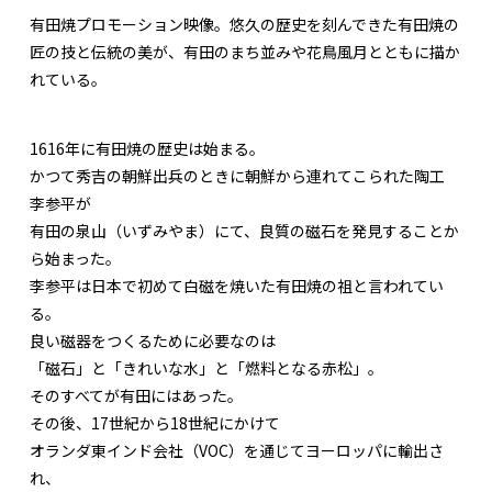
有田焼プロモーション映像。悠久の歴史を刻んできた有田焼の
匠の技と伝統の美が、有田のまち並みや花鳥風月とともに描か
れている。
1616年に有田焼の歴史は始まる。
かつて秀吉の朝鮮出兵のときに朝鮮から連れてこられた陶工
李参平が
有田の泉山（いずみやま）にて、良質の磁石を発見することか
ら始まった。
李参平は日本で初めて白磁を焼いた有田焼の祖と言われてい
る。
良い磁器をつくるために必要なのは
「磁石」と「きれいな水」と「燃料となる赤松」。
そのすべてが有田にはあった。
その後、17世紀から18世紀にかけて
オランダ東インド会社（VOC）を通じてヨーロッパに輸出さ
れ、