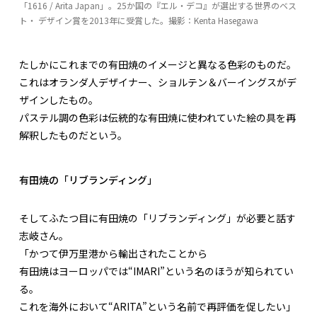
「1616 / Arita Japan」。25か国の『エル・デコ』が選出する世界のベス
ト・ デザイン賞を2013年に受賞した。撮影：Kenta Hasegawa
たしかにこれまでの有田焼のイメージと異なる色彩のものだ。
これはオランダ人デザイナー、ショルテン＆バーイングスがデ
ザインしたもの。
パステル調の色彩は伝統的な有田焼に使われていた絵の具を再
解釈したものだという。
有田焼の「リブランディング」
そしてふたつ目に有田焼の「リブランディング」が必要と話す
志岐さん。
「かつて伊万里港から輸出されたことから
有田焼はヨーロッパでは“IMARI”という名のほうが知られてい
る。
これを海外において“ARITA”という名前で再評価を促したい」