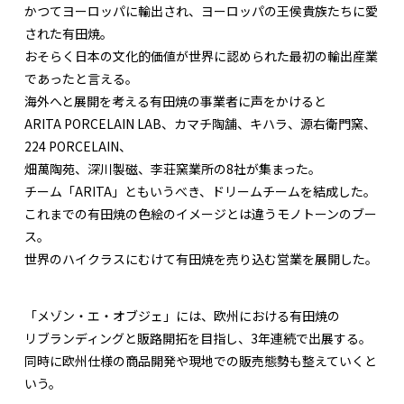
かつてヨーロッパに輸出され、ヨーロッパの王侯貴族たちに愛
された有田焼。
おそらく日本の文化的価値が世界に認められた最初の輸出産業
であったと言える。
海外へと展開を考える有田焼の事業者に声をかけると
ARITA PORCELAIN LAB、カマチ陶舗、キハラ、源右衛門窯、
224 PORCELAIN、
畑萬陶苑、深川製磁、李荘窯業所の8社が集まった。
チーム「ARITA」ともいうべき、ドリームチームを結成した。
これまでの有田焼の色絵のイメージとは違うモノトーンのブー
ス。
世界のハイクラスにむけて有田焼を売り込む営業を展開した。
「メゾン・エ・オブジェ」には、欧州における有田焼の
リブランディングと販路開拓を目指し、3年連続で出展する。
同時に欧州仕様の商品開発や現地での販売態勢も整えていくと
いう。