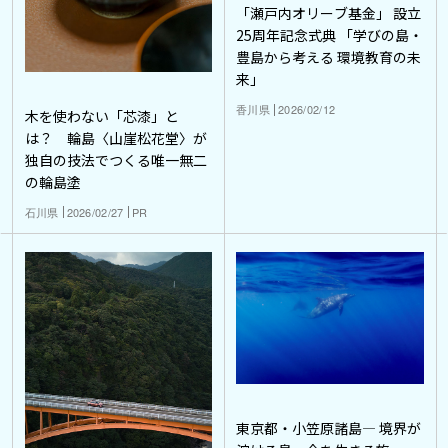
「瀬戸内オリーブ基金」 設立
25周年記念式典 「学びの島・
豊島から考える 環境教育の未
来」
香川県
2026/02/12
木を使わない「芯漆」と
は？ 輪島〈山崖松花堂〉が
独自の技法でつくる唯一無二
の輪島塗
石川県
2026/02/27
PR
東京都・小笠原諸島― 境界が