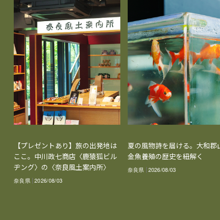
【プレゼントあり】旅の出発地は
夏の風物詩を届ける。大和郡
ここ。中川政七商店〈鹿猿狐ビル
金魚養殖の歴史を紐解く
ヂング〉の〈奈良風土案内所〉
奈良県
2026/08/03
奈良県
2026/08/03