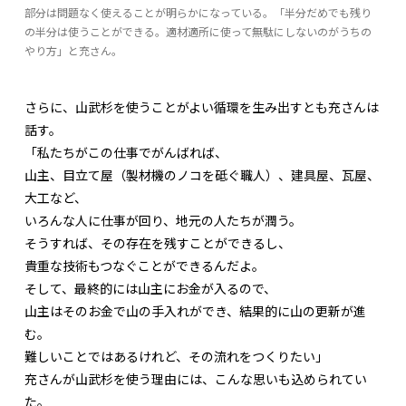
部分は問題なく使えることが明らかになっている。「半分だめでも残り
の半分は使うことができる。適材適所に使って無駄にしないのがうちの
やり方」と充さん。
さらに、山武杉を使うことがよい循環を生み出すとも充さんは
話す。
「私たちがこの仕事でがんばれば、
山主、目立て屋（製材機のノコを砥ぐ職人）、建具屋、瓦屋、
大工など、
いろんな人に仕事が回り、地元の人たちが潤う。
そうすれば、その存在を残すことができるし、
貴重な技術もつなぐことができるんだよ。
そして、最終的には山主にお金が入るので、
山主はそのお金で山の手入れができ、結果的に山の更新が進
む。
難しいことではあるけれど、その流れをつくりたい」
充さんが山武杉を使う理由には、こんな思いも込められてい
た。