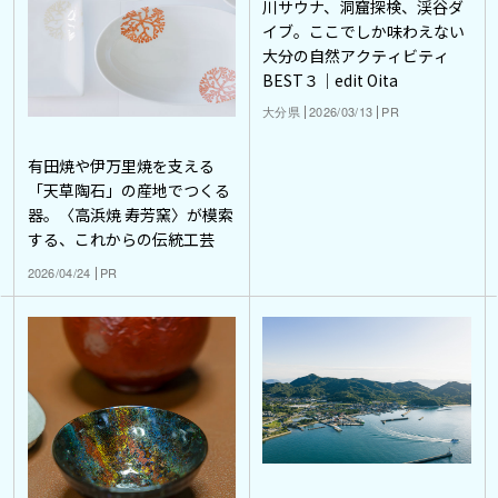
川サウナ、洞窟探検、渓谷ダ
イブ。ここでしか味わえない
大分の自然アクティビティ
BEST３｜edit Oita
大分県
2026/03/13
PR
有田焼や伊万里焼を支える
「天草陶石」の産地でつくる
器。〈高浜焼 寿芳窯〉が模索
する、これからの伝統工芸
2026/04/24
PR