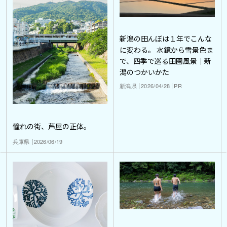
新潟の田んぼは１年でこんな
に変わる。 水鏡から雪景色ま
で、四季で巡る田園風景｜新
潟のつかいかた
新潟県
2026/04/28
PR
憧れの街、芦屋の正体。
兵庫県
2026/06/19