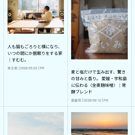
人も猫もごろりと横になり、
いつの間にか居眠りをする家
｜すむむ。
東京都
2026/05/23
PR
麦と塩だけで生み出す、驚き
の甘みと香り。 愛媛・宇和島
に伝わる〈全麦麹味噌〉｜発
酵ブレンド
愛媛県
2026/06/12
PR