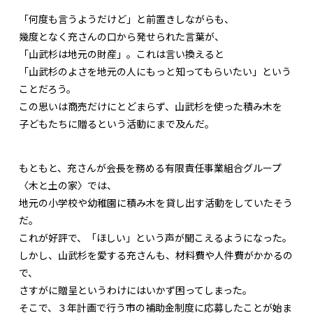
「何度も言うようだけど」と前置きしながらも、
幾度となく充さんの口から発せられた言葉が、
「山武杉は地元の財産」。これは言い換えると
「山武杉のよさを地元の人にもっと知ってもらいたい」という
ことだろう。
この思いは商売だけにとどまらず、山武杉を使った積み木を
子どもたちに贈るという活動にまで及んだ。
もともと、充さんが会長を務める有限責任事業組合グループ
〈木と土の家〉では、
地元の小学校や幼稚園に積み木を貸し出す活動をしていたそう
だ。
これが好評で、「ほしい」という声が聞こえるようになった。
しかし、山武杉を愛する充さんも、材料費や人件費がかかるの
で、
さすがに贈呈というわけにはいかず困ってしまった。
そこで、３年計画で行う市の補助金制度に応募したことが始ま