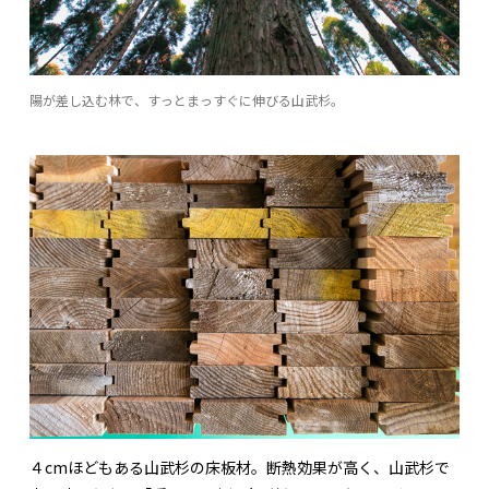
陽が差し込む林で、すっとまっすぐに伸びる山武杉。
４cmほどもある山武杉の床板材。断熱効果が高く、山武杉で