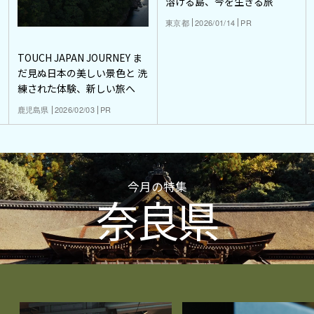
溶ける島、今を生きる旅
東京都
2026/01/14
PR
TOUCH JAPAN JOURNEY ま
だ見ぬ日本の美しい景色と 洗
練された体験、新しい旅へ
鹿児島県
2026/02/03
PR
今月の特集
奈良県