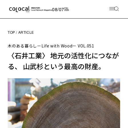
08/07
FRI
2026
TOP
ARTICLE
木のある暮らしーLife with Woodー
VOL.051
〈石井工業〉 地元の活性化につなが
る、 山武杉という最高の財産。