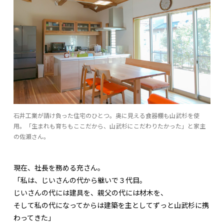
石井工業が請け負った住宅のひとつ。奥に見える食器棚も山武杉を使
用。「生まれも育ちもここだから、山武杉にこだわりたかった」と家主
の佐瀬さん。
現在、社長を務める充さん。
「私は、じいさんの代から継いで３代目。
じいさんの代には建具を、親父の代には材木を、
そして私の代になってからは建築を主としてずっと山武杉に携
わってきた」