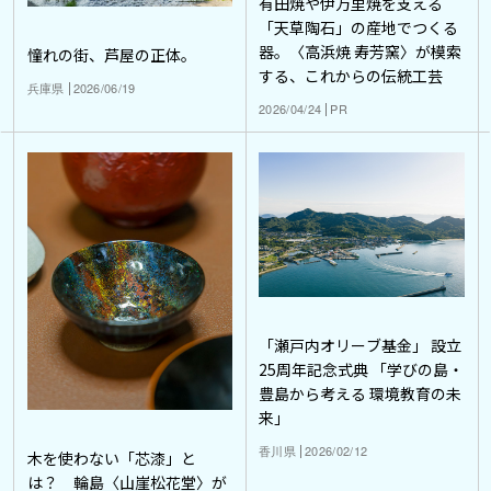
有田焼や伊万里焼を支える
「天草陶石」の産地でつくる
器。〈高浜焼 寿芳窯〉が模索
憧れの街、芦屋の正体。
する、これからの伝統工芸
兵庫県
2026/06/19
2026/04/24
PR
「瀬戸内オリーブ基金」 設立
25周年記念式典 「学びの島・
豊島から考える 環境教育の未
来」
香川県
2026/02/12
木を使わない「芯漆」と
は？ 輪島〈山崖松花堂〉が