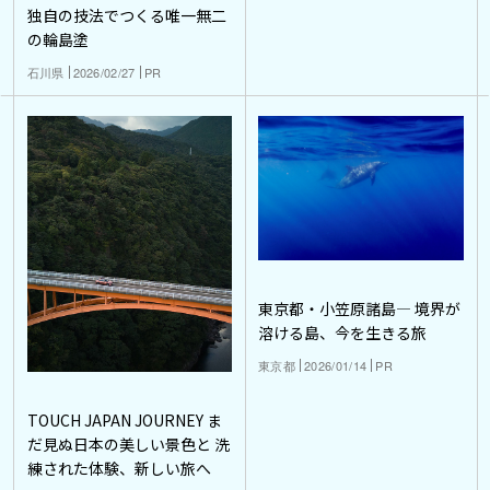
独自の技法でつくる唯一無二
の輪島塗
石川県
2026/02/27
PR
東京都・小笠原諸島― 境界が
溶ける島、今を生きる旅
東京都
2026/01/14
PR
TOUCH JAPAN JOURNEY ま
だ見ぬ日本の美しい景色と 洗
練された体験、新しい旅へ