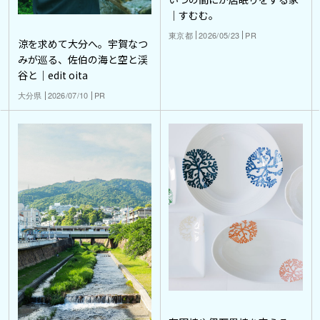
｜すむむ。
東京都
2026/05/23
PR
涼を求めて大分へ。宇賀なつ
みが巡る、佐伯の海と空と渓
谷と｜edit oita
大分県
2026/07/10
PR