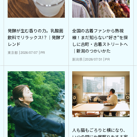
発酵が生む香りの力。乳酸菌
全国の古着ファンから熱視
飲料でリラックス!？｜発酵ブ
線！まだ知らない“好き”を探
レンド
しに古町・古着ストリートへ
｜新潟のつかいかた
東京都
2026/07/07
PR
新潟県
2026/07/31
PR
人も猫もごろりと横になり、
いつの間にか居眠りをする家