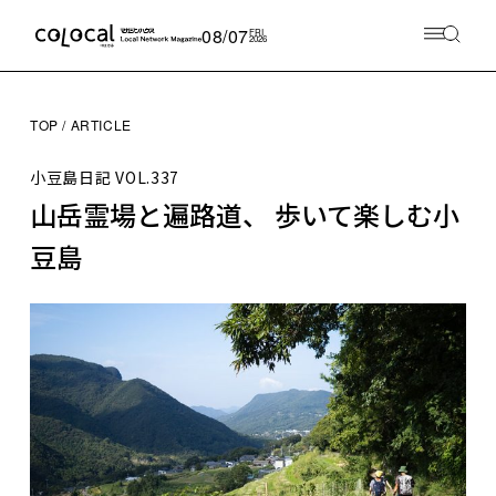
08/07
FRI
2026
TOP
ARTICLE
小豆島日記
VOL.337
山岳霊場と遍路道、 歩いて楽しむ小
豆島