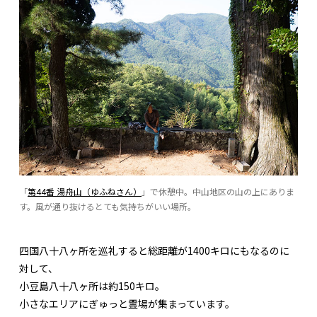
「
第44番 湯舟山（ゆふねさん）
」で休憩中。中山地区の山の上にありま
す。風が通り抜けるとても気持ちがいい場所。
四国八十八ヶ所を巡礼すると総距離が1400キロにもなるのに
対して、
小豆島八十八ヶ所は約150キロ。
小さなエリアにぎゅっと霊場が集まっています。