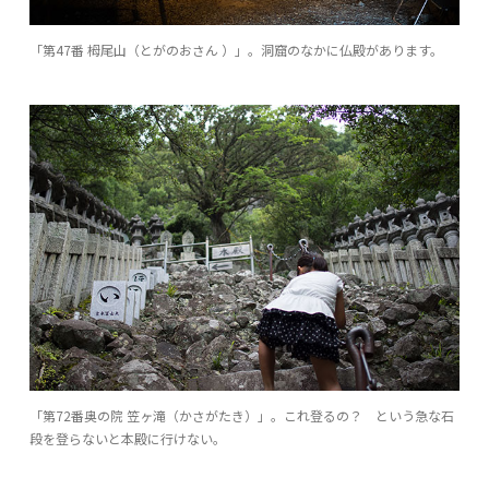
「第47番 栂尾山（とがのおさん ）」。洞窟のなかに仏殿があります。
「第72番奥の院 笠ヶ滝（かさがたき）」。これ登るの？ という急な石
段を登らないと本殿に行けない。