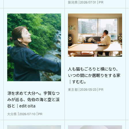
新潟県
2026/07/31
PR
人も猫もごろりと横になり、
いつの間にか居眠りをする家
｜すむむ。
東京都
2026/05/23
PR
涼を求めて大分へ。宇賀なつ
みが巡る、佐伯の海と空と渓
谷と｜edit oita
大分県
2026/07/10
PR