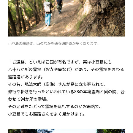
小豆島の遍路道。山のなかを通る遍路道が多くあります。
「お遍路」といえば四国が有名ですが、実は小豆島にも
八十八か所の霊場（お寺や庵など）があり、その霊場をまわる
遍路道があります。
その昔、弘法大師（空海）さんが島に立ち寄られて、
修行や祈念を行ったといわれている88の本場霊場と奥の院、合
わせて94か所の霊場。
その足跡をたどって霊場を巡礼するのがお遍路で、
小豆島でもお遍路さんをよく見かけます。