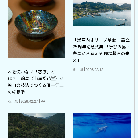
「瀬戸内オリーブ基金」 設立
25周年記念式典 「学びの島・
豊島から考える 環境教育の未
来」
香川県
2026/02/12
木を使わない「芯漆」と
は？ 輪島〈山崖松花堂〉が
独自の技法でつくる唯一無二
の輪島塗
石川県
2026/02/27
PR