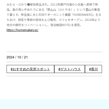
みむら・ひかり●愛知県生まれ。2012年瀬戸内海の小豆島へ家族で移
住。島の真ん中あたりにある「肥土山（ひとやま）」という里山の集落
で暮らす。移住後に夫と共同でオーガニック農園「HOMEMAKERS」を立
ちあげ、野菜や果樹の栽培および販売、カフェをオープン。2024年より
地元の廃校をリノベーションし、宿泊施設NOTELを運営。
https://homemakers.jp/
2024 / 10 / 21
おすすめの見所スポット
ゲストハウス
香川