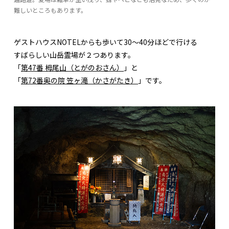
難しいところもあります。
ゲストハウスNOTELからも歩いて30〜40分ほどで行ける
すばらしい山岳霊場が２つあります。
「
第47番 栂尾山（とがのおさん）
」と
「
第72番奥の院 笠ヶ滝（かさがたき）
」です。