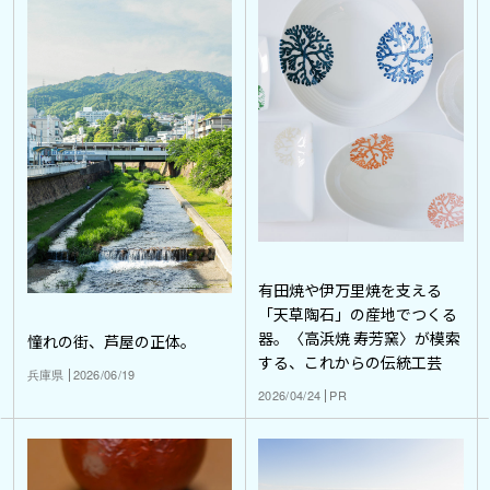
有田焼や伊万里焼を支える
「天草陶石」の産地でつくる
器。〈高浜焼 寿芳窯〉が模索
憧れの街、芦屋の正体。
する、これからの伝統工芸
兵庫県
2026/06/19
2026/04/24
PR