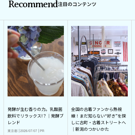
Recommend
注目のコンテンツ
発酵が生む香りの力。乳酸菌
全国の古着ファンから熱視
飲料でリラックス!？｜発酵ブ
線！まだ知らない“好き”を探
レンド
しに古町・古着ストリートへ
｜新潟のつかいかた
東京都
2026/07/07
PR