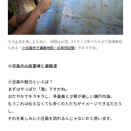
その土地を楽しむために、地図は必須。A１サイズ折りたたみで英語表記
もある『
小豆島歩き遍路地図・日英併記版
』がおすすめ。
小豆島の山岳霊場と遍路道
小豆島の魅力といえば？
まずはやっぱり「海」ですかね。
おだやかでキラキラし、多島美と夕景が美しい瀬戸内海。
もうこれは伝えなくても多くの人たちがイメージできるだろう
し、
それを楽しみに小豆島を訪れるんじゃないかと思います。