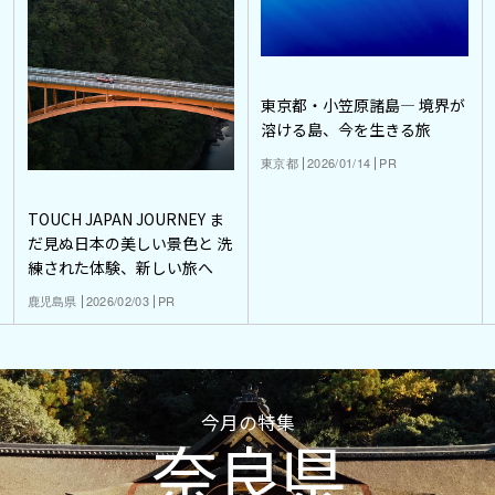
東京都・小笠原諸島― 境界が
溶ける島、今を生きる旅
東京都
2026/01/14
PR
TOUCH JAPAN JOURNEY ま
だ見ぬ日本の美しい景色と 洗
練された体験、新しい旅へ
鹿児島県
2026/02/03
PR
今月の特集
奈良県