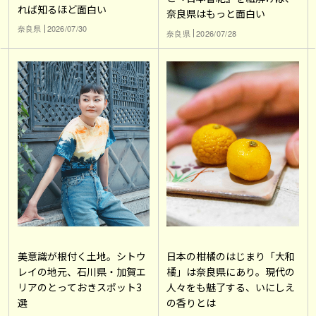
れば知るほど面白い
奈良県はもっと面白い
奈良県
2026/07/30
奈良県
2026/07/28
美意識が根付く土地。シトウ
日本の柑橘のはじまり「大和
レイの地元、石川県・加賀エ
橘」は奈良県にあり。現代の
リアのとっておきスポット3
人々をも魅了する、いにしえ
選
の香りとは