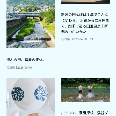
新潟の田んぼは１年でこんな
に変わる。 水鏡から雪景色ま
で、四季で巡る田園風景｜新
潟のつかいかた
新潟県
2026/04/28
PR
憧れの街、芦屋の正体。
兵庫県
2026/06/19
川サウナ、洞窟探検、渓谷ダ