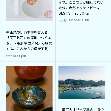
イブ。ここでしか味わえない
大分の自然アクティビティ
BEST３｜edit Oita
大分県
2026/03/13
PR
有田焼や伊万里焼を支える
「天草陶石」の産地でつくる
器。〈高浜焼 寿芳窯〉が模索
する、これからの伝統工芸
2026/04/24
PR
「瀬戸内オリーブ基金」 設立