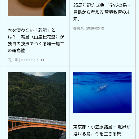
25周年記念式典 「学びの島・
豊島から考える 環境教育の未
来」
香川県
2026/02/12
木を使わない「芯漆」と
は？ 輪島〈山崖松花堂〉が
独自の技法でつくる唯一無二
の輪島塗
石川県
2026/02/27
PR
東京都・小笠原諸島― 境界が
溶ける島、今を生きる旅