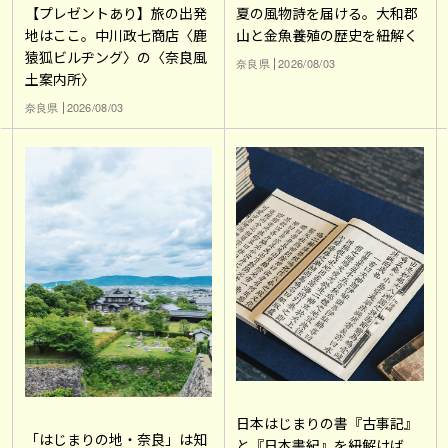
【プレゼントあり】旅の出発
夏の風物詩を届ける。大和郡
地はここ。中川政七商店〈鹿
山と金魚養殖の歴史を紐解く
猿狐ビルヂング〉の〈奈良風
奈良県
2026/08/03
土案内所〉
奈良県
2026/08/03
日本はじまりの書『古事記』
「はじまりの地・奈良」は知
と『日本書紀』を紐解けば、