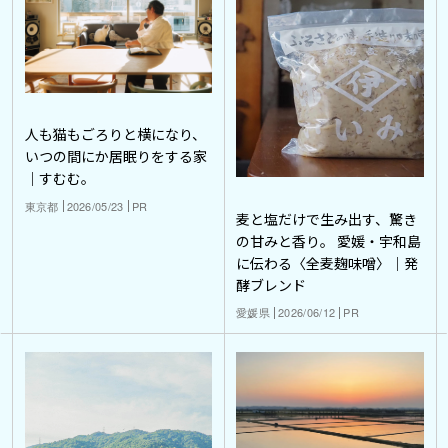
人も猫もごろりと横になり、
いつの間にか居眠りをする家
｜すむむ。
東京都
2026/05/23
PR
麦と塩だけで生み出す、驚き
の甘みと香り。 愛媛・宇和島
に伝わる〈全麦麹味噌〉｜発
酵ブレンド
愛媛県
2026/06/12
PR