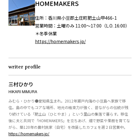
HOMEMAKERS
住所：
香川県小豆郡土庄町肥土山甲466-1
営業時間：
土曜のみ 11:00～17:00（L.O. 16:00）
＊冬季休業
https://homemakers.jp/
writer profile
三村ひかり
HIKARI MIMURA
みむら・ひかり●愛知県生まれ。2012年瀬戸内海の小豆島へ家族で移
住。島の中でもコアな場所、地元の結束力が強く、昔ながらの伝統が残
り続けている「肥土山（ひとやま）」という里山の集落で暮らす。移住
後に夫と共同で「HOMEMAKERS」を立ちあげ、畑で野菜や果樹を育てな
がら、築120年の農村民家（自宅）を改装したカフェを週２日営業中。
https://homemakers.jp/