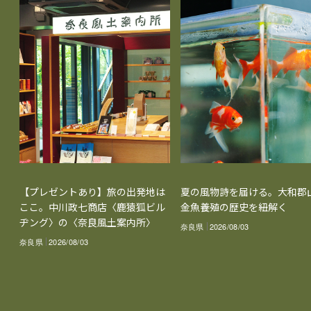
【プレゼントあり】旅の出発地は
夏の風物詩を届ける。大和郡
ここ。中川政七商店〈鹿猿狐ビル
金魚養殖の歴史を紐解く
ヂング〉の〈奈良風土案内所〉
奈良県
2026/08/03
奈良県
2026/08/03