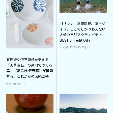
川サウナ、洞窟探検、渓谷ダ
イブ。ここでしか味わえない
大分の自然アクティビティ
BEST３｜edit Oita
大分県
2026/03/13
PR
有田焼や伊万里焼を支える
「天草陶石」の産地でつくる
器。〈高浜焼 寿芳窯〉が模索
する、これからの伝統工芸
2026/04/24
PR