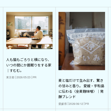
人も猫もごろりと横になり、
いつの間にか居眠りをする家
｜すむむ。
東京都
2026/05/23
PR
麦と塩だけで生み出す、驚き
の甘みと香り。 愛媛・宇和島
に伝わる〈全麦麹味噌〉｜発
酵ブレンド
愛媛県
2026/06/12
PR