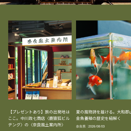
【プレゼントあり】旅の出発地は
夏の風物詩を届ける。大和郡
ここ。中川政七商店〈鹿猿狐ビル
金魚養殖の歴史を紐解く
ヂング〉の〈奈良風土案内所〉
奈良県
2026/08/03