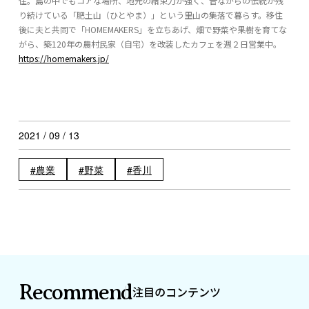
住。島の中でもコアな場所、地元の結束力が強く、昔ながらの伝統が残
り続けている「肥土山（ひとやま）」という里山の集落で暮らす。移住
後に夫と共同で「HOMEMAKERS」を立ちあげ、畑で野菜や果樹を育てな
がら、築120年の農村民家（自宅）を改装したカフェを週２日営業中。
https://homemakers.jp/
2021 / 09 / 13
農業
野菜
香川
Recommend
注目のコンテンツ