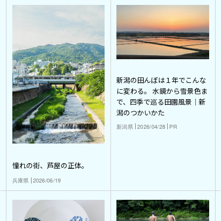
新潟の田んぼは１年でこんな
に変わる。 水鏡から雪景色ま
で、四季で巡る田園風景｜新
潟のつかいかた
新潟県
2026/04/28
PR
憧れの街、芦屋の正体。
兵庫県
2026/06/19