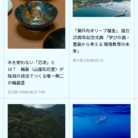
「瀬戸内オリーブ基金」 設立
25周年記念式典 「学びの島・
豊島から考える 環境教育の未
来」
香川県
2026/02/12
木を使わない「芯漆」と
は？ 輪島〈山崖松花堂〉が
独自の技法でつくる唯一無二
の輪島塗
石川県
2026/02/27
PR