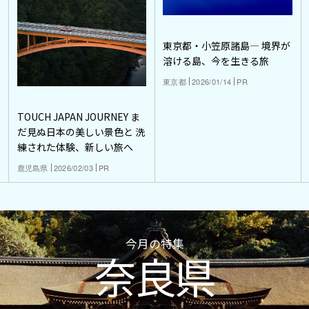
東京都・小笠原諸島― 境界が
溶ける島、今を生きる旅
東京都
2026/01/14
PR
TOUCH JAPAN JOURNEY ま
だ見ぬ日本の美しい景色と 洗
練された体験、新しい旅へ
鹿児島県
2026/02/03
PR
今月の特集
奈良県