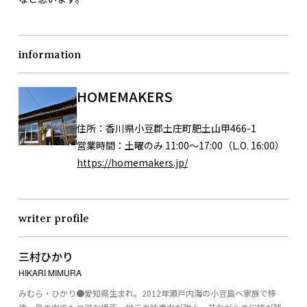
information
HOMEMAKERS
住所：
香川県小豆郡土庄町肥土山甲466-1
営業時間：
土曜のみ 11:00～17:00（L.O. 16:00）
https://homemakers.jp/
writer profile
三村ひかり
HIKARI MIMURA
みむら・ひかり●愛知県生まれ。2012年瀬戸内海の小豆島へ家族で移