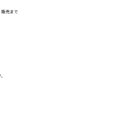
、販売まで
、
が、