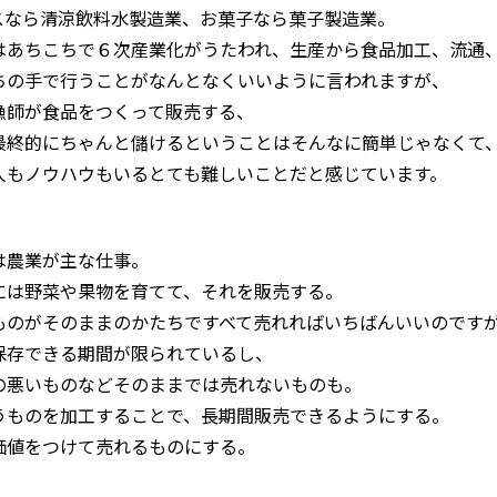
スなら清涼飲料水製造業、お菓子なら菓子製造業。
はあちこちで６次産業化がうたわれ、生産から食品加工、流通
ちの手で行うことがなんとなくいいように言われますが、
漁師が食品をつくって販売する、
最終的にちゃんと儲けるということはそんなに簡単じゃなくて
人もノウハウもいるとても難しいことだと感じています。
は農業が主な仕事。
には野菜や果物を育てて、それを販売する。
ものがそのままのかたちですべて売れればいちばんいいのです
保存できる期間が限られているし、
の悪いものなどそのままでは売れないものも。
うものを加工することで、長期間販売できるようにする。
価値をつけて売れるものにする。