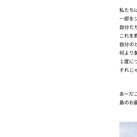
私たち
一部を
自分た
これを
自分の
何より
１度に
それじ
あーだ
島のお