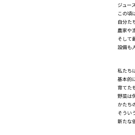
ジュー
この頃
自分た
農家や
そして
設備も
私たち
基本的
育てた
野菜は
かたち
そうい
新たな