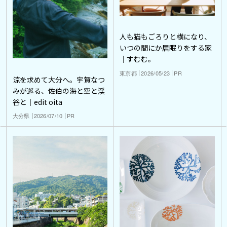
人も猫もごろりと横になり、
いつの間にか居眠りをする家
｜すむむ。
東京都
2026/05/23
PR
涼を求めて大分へ。宇賀なつ
みが巡る、佐伯の海と空と渓
谷と｜edit oita
大分県
2026/07/10
PR