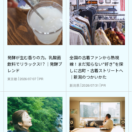
発酵が生む香りの力。乳酸菌
全国の古着ファンから熱視
飲料でリラックス!？｜発酵ブ
線！まだ知らない“好き”を探
レンド
しに古町・古着ストリートへ
｜新潟のつかいかた
東京都
2026/07/07
PR
新潟県
2026/07/31
PR