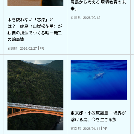
豊島から考える 環境教育の未
来」
香川県
2026/02/12
木を使わない「芯漆」と
は？ 輪島〈山崖松花堂〉が
独自の技法でつくる唯一無二
の輪島塗
石川県
2026/02/27
PR
東京都・小笠原諸島― 境界が
溶ける島、今を生きる旅
東京都
2026/01/14
PR