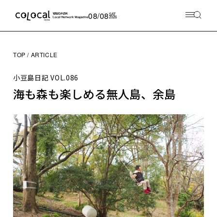
08/08
SAT
2026
TOP
ARTICLE
小豆島日記
VOL.086
海も森も楽しめる無人島、余島