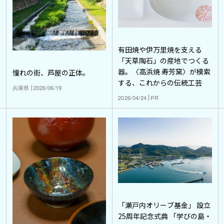
有田焼や伊万里焼を支える
「天草陶石」の産地でつくる
器。〈高浜焼 寿芳窯〉が模索
憧れの街、芦屋の正体。
する、これからの伝統工芸
兵庫県
2026/06/19
2026/04/24
PR
「瀬戸内オリーブ基金」 設立
25周年記念式典 「学びの島・