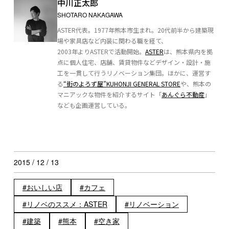
中川正太郎
SHOTARO NAKAGAWA
ASTER代表。1977年熊本市生まれ。20代前半から建築現
場や家具店など内装に関わる職を経て、
2003年よりASTERで活動開始。
ASTER
は、熊本県内を拠
点に個人住宅、店舗、賃貸物件などデザイン・設計・施
工を一貫して行うリノベーション集団。ほかに、運営す
る
“街のよろず屋”KUHONJI GENERAL STORE
や、熊本の
マニアックな物件を紹介するサイト「
あんぐら不動産
」
なども企画運営している。
2015 / 12 / 13
おいしい店
カフェ
リノベのススメ：ASTER
リノベーション
建築
熊本
空き家