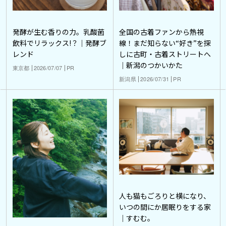
発酵が生む香りの力。乳酸菌
全国の古着ファンから熱視
飲料でリラックス!？｜発酵ブ
線！まだ知らない“好き”を探
レンド
しに古町・古着ストリートへ
｜新潟のつかいかた
東京都
2026/07/07
PR
新潟県
2026/07/31
PR
人も猫もごろりと横になり、
いつの間にか居眠りをする家
｜すむむ。