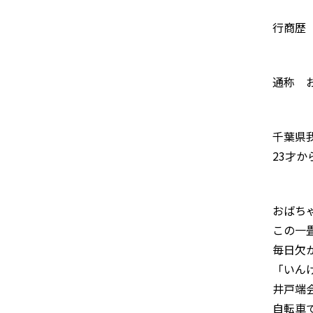
行商歴 
通称 
千葉県
23才
おばち
この一
毎日欠
「いん
井戸端
自転車