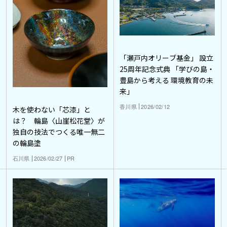
「瀬戸内オリーブ基金」 設立
25周年記念式典 「学びの島・
豊島から考える 環境教育の未
来」
香川県
2026/02/12
木を使わない「芯漆」と
は？ 輪島〈山崖松花堂〉が
独自の技法でつくる唯一無二
の輪島塗
石川県
2026/02/27
PR