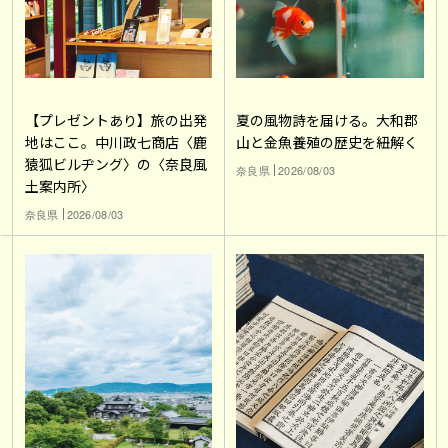
【プレゼントあり】旅の出発
夏の風物詩を届ける。大和郡
地はここ。中川政七商店〈鹿
山と金魚養殖の歴史を紐解く
猿狐ビルヂング〉の〈奈良風
奈良県
2026/08/03
土案内所〉
奈良県
2026/08/03