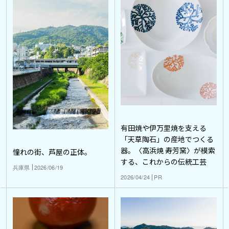
有田焼や伊万里焼を支える
「天草陶石」の産地でつくる
器。〈高浜焼 寿芳窯〉が模索
憧れの街、芦屋の正体。
する、これからの伝統工芸
兵庫県
2026/06/19
2026/04/24
PR