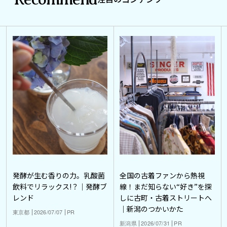
発酵が生む香りの力。乳酸菌
全国の古着ファンから熱視
飲料でリラックス!？｜発酵ブ
線！まだ知らない“好き”を探
レンド
しに古町・古着ストリートへ
｜新潟のつかいかた
東京都
2026/07/07
PR
新潟県
2026/07/31
PR