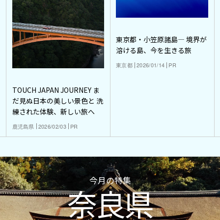
東京都・小笠原諸島― 境界が
溶ける島、今を生きる旅
東京都
2026/01/14
PR
TOUCH JAPAN JOURNEY ま
だ見ぬ日本の美しい景色と 洗
練された体験、新しい旅へ
鹿児島県
2026/02/03
PR
今月の特集
奈良県