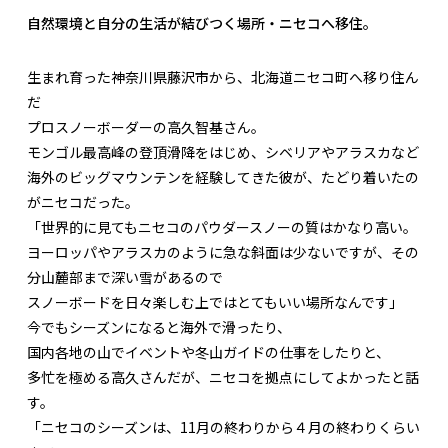
自然環境と自分の生活が結びつく場所・ニセコへ移住。
生まれ育った神奈川県藤沢市から、北海道ニセコ町へ移り住ん
だ
プロスノーボーダーの高久智基さん。
モンゴル最高峰の登頂滑降をはじめ、シベリアやアラスカなど
海外のビッグマウンテンを経験してきた彼が、たどり着いたの
がニセコだった。
「世界的に見てもニセコのパウダースノーの質はかなり高い。
ヨーロッパやアラスカのように急な斜面は少ないですが、その
分山麓部まで深い雪があるので
スノーボードを日々楽しむ上ではとてもいい場所なんです」
今でもシーズンになると海外で滑ったり、
国内各地の山でイベントや冬山ガイドの仕事をしたりと、
多忙を極める高久さんだが、ニセコを拠点にしてよかったと話
す。
「ニセコのシーズンは、11月の終わりから４月の終わりくらい