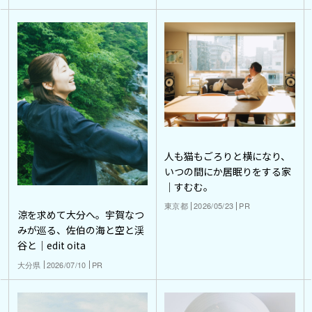
人も猫もごろりと横になり、
いつの間にか居眠りをする家
｜すむむ。
東京都
2026/05/23
PR
涼を求めて大分へ。宇賀なつ
みが巡る、佐伯の海と空と渓
谷と｜edit oita
大分県
2026/07/10
PR