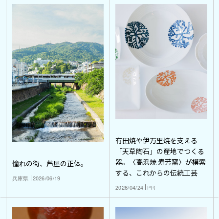
有田焼や伊万里焼を支える
「天草陶石」の産地でつくる
器。〈高浜焼 寿芳窯〉が模索
憧れの街、芦屋の正体。
する、これからの伝統工芸
兵庫県
2026/06/19
2026/04/24
PR