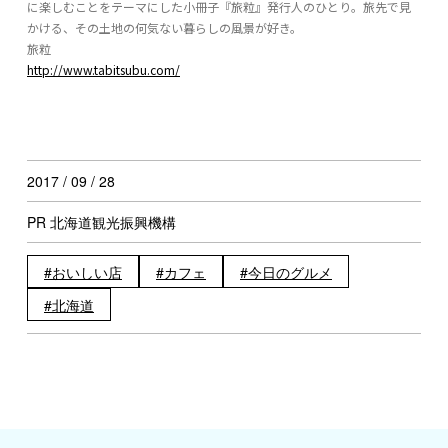
に楽しむことをテーマにした小冊子『旅粒』発行人のひとり。旅先で見
かける、その土地の何気ない暮らしの風景が好き。
旅粒
http://www.tabitsubu.com/
2017 / 09 / 28
PR 北海道観光振興機構
おいしい店
カフェ
今日のグルメ
北海道