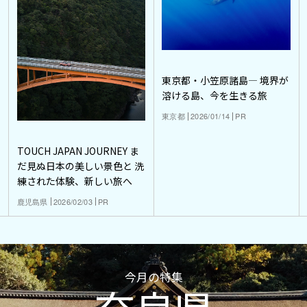
東京都・小笠原諸島― 境界が
溶ける島、今を生きる旅
東京都
2026/01/14
PR
TOUCH JAPAN JOURNEY ま
だ見ぬ日本の美しい景色と 洗
練された体験、新しい旅へ
鹿児島県
2026/02/03
PR
今月の特集