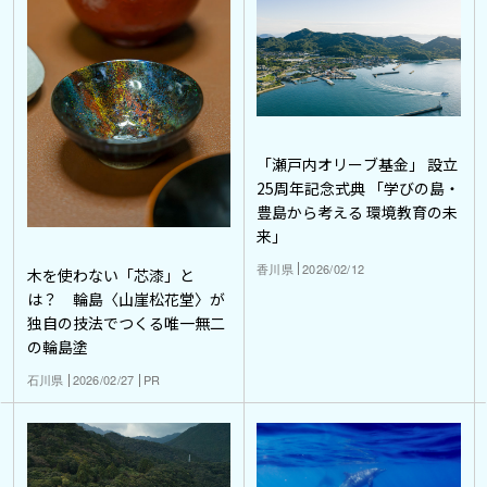
「瀬戸内オリーブ基金」 設立
25周年記念式典 「学びの島・
豊島から考える 環境教育の未
来」
香川県
2026/02/12
木を使わない「芯漆」と
は？ 輪島〈山崖松花堂〉が
独自の技法でつくる唯一無二
の輪島塗
石川県
2026/02/27
PR