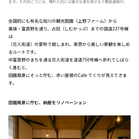
ます。その向こうには、晴れた日には雄大な姿を見せる十勝岳連峰が。
全国的にも有名な旭川の観光庭園〈上野ファーム〉から
美瑛・富良野を通り、占冠（しむかっぷ）までの国道237号線
は
〈花人街道〉の愛称で親しまれ、車窓から美しい景観を楽しめ
るルートです。
中富良野のまちを通る花人街道を道道750号線へ折れてしばら
く進むと、
田園風景にそっと佇む、赤い屋根のCafe てくりが見えてきま
す。
田園風景に佇む、納屋をリノベーション