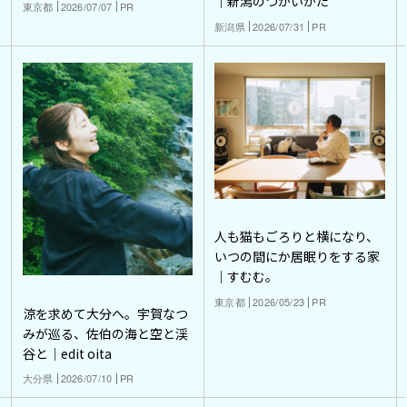
｜新潟のつかいかた
東京都
2026/07/07
PR
新潟県
2026/07/31
PR
人も猫もごろりと横になり、
いつの間にか居眠りをする家
｜すむむ。
東京都
2026/05/23
PR
涼を求めて大分へ。宇賀なつ
みが巡る、佐伯の海と空と渓
谷と｜edit oita
大分県
2026/07/10
PR