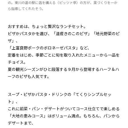
の。東川の道の駅に店を構える〈ピッツァ亭〉の方が、窯づくりを一か
ら指導してくれたそう。
おすすめは、ちょっと贅沢なランチセット。
ピザかパスタかを選び、「道産きのこのピザ」「地元野菜のピ
ザ」、
「上富良野ポークのボロネーゼパスタ」など、
定番をはじめ、季節ごとに旬を取り入れたメニューから一品を
チョイス。
夏の観光シーズンがひと段落する９月から登場するハーフ＆ハ
ーフのピザも人気です。
スープ・ピザかパスタ・ドリンクの「てくりシンプルセッ
ト」、
これに前菜・パン・デザートがついてコース仕立てで楽しめる
「大地の恵みコース」はボリューム満点。もちろん、パンから
デザートまで、