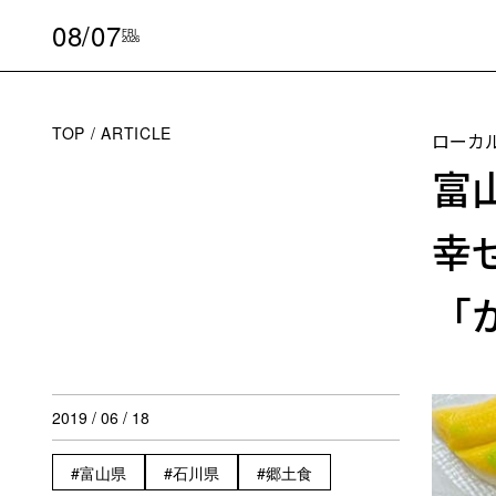
08/07
FRI
2026
TOP
ARTICLE
ローカ
富
幸
「
2019 / 06 / 18
富山県
石川県
郷土食