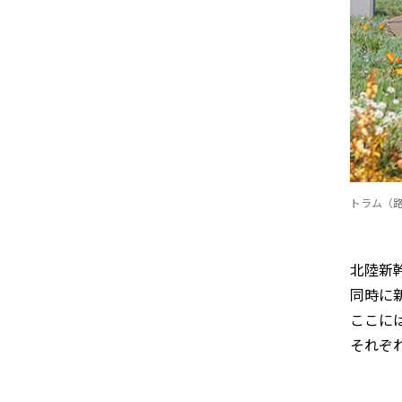
トラム（
北陸新幹
同時に
ここに
それぞ