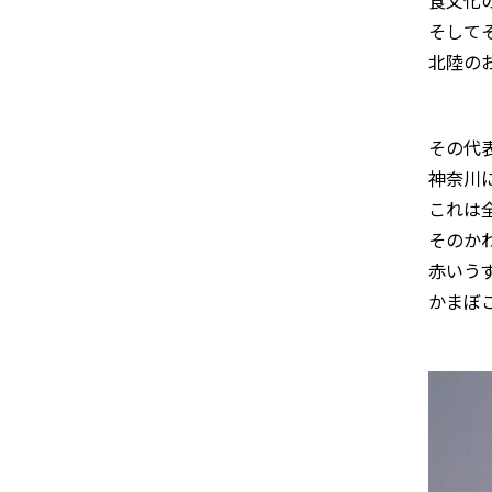
食文化
そして
北陸の
その代
神奈川
これは
そのか
赤いう
かまぼ