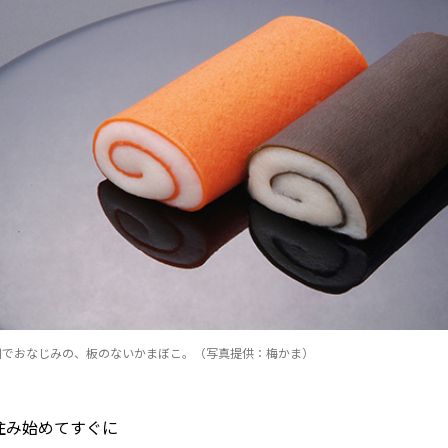
川でおなじみの、板のないかまぼこ。（写真提供：梅かま）
住み始めてすぐに