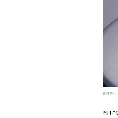
富山や石
石川に