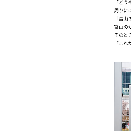
「どう
周りに
「富山
富山の
そのと
「これ