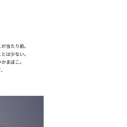
こが当たり前。
ことは少ない。
いかまぼこ。
て、