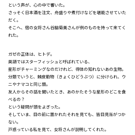
という声が、心の中で響いた。
さっそく日本酒を注文、舟盛りや煮付けなどを堪能させていた
だく。
そこへ、宿の女将さん谷脇菊美さんが例のものを持って来てく
れた。
ガゼの正体は、ヒトデ。
英語ではスターフィッシュと呼ばれている、
星形がチャーミングなのだけれど、得体の知れないあの生物。
分類でいうと、棘皮動物（きょくひどうぶつ）に分けられ、ウ
ニやナマコと同じ類。
友人からその話を聞いたとき、あのかたそうな星形のどこを食
べるの？
という疑問が頭をよぎった。
そしていま、目の前に置かれたそれを見ても、皆目見当がつか
ない。
戸惑っている私を見て、女将さんが説明してくれた。