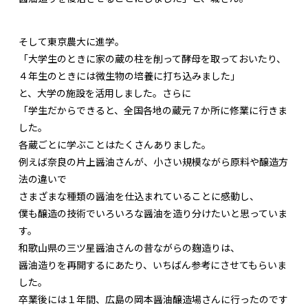
そして東京農大に進学。
「大学生のときに家の蔵の柱を削って酵母を取っておいたり、
４年生のときには微生物の培養に打ち込みました」
と、大学の施設を活用しました。さらに
「学生だからできると、全国各地の蔵元７か所に修業に行きま
した。
各蔵ごとに学ぶことはたくさんありました。
例えば奈良の片上醤油さんが、小さい規模ながら原料や醸造方
法の違いで
さまざまな種類の醤油を仕込まれていることに感動し、
僕も醸造の技術でいろいろな醤油を造り分けたいと思っていま
す。
和歌山県の三ツ星醤油さんの昔ながらの麹造りは、
醤油造りを再開するにあたり、いちばん参考にさせてもらいま
した。
卒業後には１年間、広島の岡本醤油醸造場さんに行ったのです