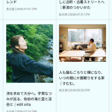
レンド
しに古町・古着ストリートへ
｜新潟のつかいかた
東京都
2026/07/07
PR
新潟県
2026/07/31
PR
人も猫もごろりと横になり、
いつの間にか居眠りをする家
｜すむむ。
東京都
2026/05/23
PR
涼を求めて大分へ。宇賀なつ
みが巡る、佐伯の海と空と渓
谷と｜edit oita
大分県
2026/07/10
PR