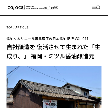
08/08
SAT
2026
TOP
ARTICLE
醤油ソムリエール黒島慶子の日本醤油紀行
VOL.011
自社醸造を 復活させて生まれた「生
成り、」 福岡・ミツル醤油醸造元