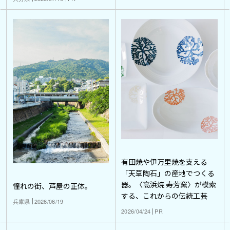
有田焼や伊万里焼を支える
「天草陶石」の産地でつくる
器。〈高浜焼 寿芳窯〉が模索
憧れの街、芦屋の正体。
する、これからの伝統工芸
兵庫県
2026/06/19
2026/04/24
PR