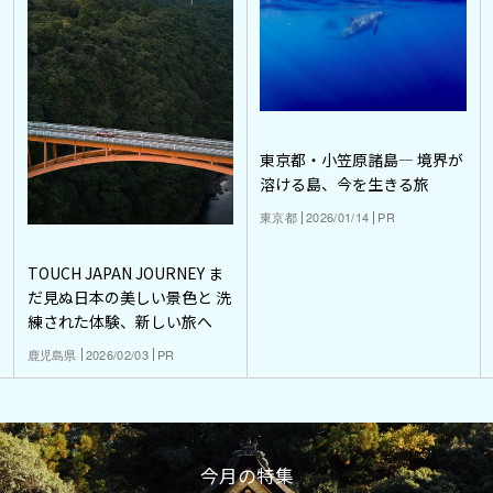
東京都・小笠原諸島― 境界が
溶ける島、今を生きる旅
東京都
2026/01/14
PR
TOUCH JAPAN JOURNEY ま
だ見ぬ日本の美しい景色と 洗
練された体験、新しい旅へ
鹿児島県
2026/02/03
PR
今月の特集