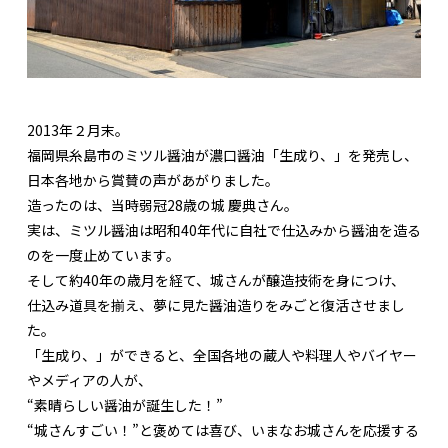
2013年２月末。
福岡県糸島市のミツル醤油が濃口醤油「生成り、」を発売し、
日本各地から賞賛の声があがりました。
造ったのは、当時弱冠28歳の城 慶典さん。
実は、ミツル醤油は昭和40年代に自社で仕込みから醤油を造る
のを一度止めています。
そして約40年の歳月を経て、城さんが醸造技術を身につけ、
仕込み道具を揃え、夢に見た醤油造りをみごと復活させまし
た。
「生成り、」ができると、全国各地の蔵人や料理人やバイヤー
やメディアの人が、
“素晴らしい醤油が誕生した！”
“城さんすごい！”と褒めては喜び、いまなお城さんを応援する