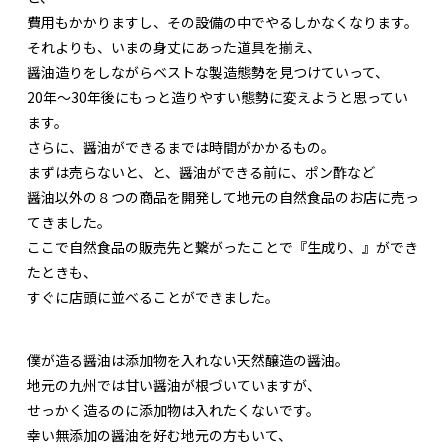
費用もかかりますし、その設備の中でやるしかなくなります。
それよりも、いまの身丈にあった道具を揃え、
醤油造りをしながらベストな製造態勢を見つけていって、
20年～30年後にもっと造りやすい態勢に変えようと思ってい
ます。
さらに、醤油ができるまでは時間がかかるもの。
まずは売らないと、と、醤油ができる前に、ポン酢など
醤油以外の８つの商品を開発して地元の自然食品のお店に売っ
てきました。
ここで自然食品の販売先と繋がったことで『生成り、』ができ
たときも、
すぐに店頭に並べることができました。
僕が造る醤油は添加物を入れない天然醸造の醤油。
地元の九州では甘い醤油が根づいていますが、
せっかく造るのに添加物は入れたくないです。
幸い無添加の醤油を好む地元の方もいて、