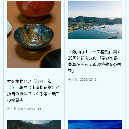
「瀬戸内オリーブ基金」 設立
25周年記念式典 「学びの島・
豊島から考える 環境教育の未
来」
香川県
2026/02/12
木を使わない「芯漆」と
は？ 輪島〈山崖松花堂〉が
独自の技法でつくる唯一無二
の輪島塗
石川県
2026/02/27
PR