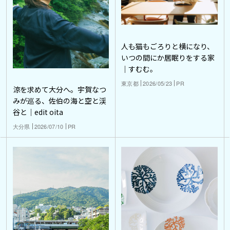
人も猫もごろりと横になり、
いつの間にか居眠りをする家
｜すむむ。
東京都
2026/05/23
PR
涼を求めて大分へ。宇賀なつ
みが巡る、佐伯の海と空と渓
谷と｜edit oita
大分県
2026/07/10
PR