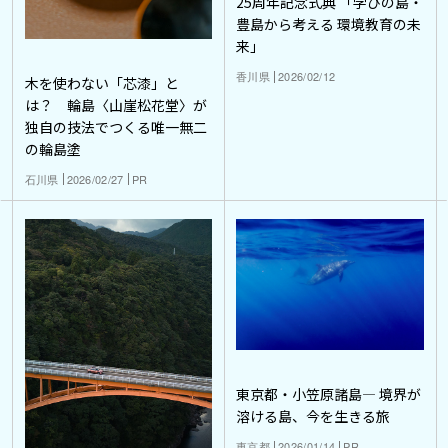
25周年記念式典 「学びの島・
豊島から考える 環境教育の未
来」
香川県
2026/02/12
木を使わない「芯漆」と
は？ 輪島〈山崖松花堂〉が
独自の技法でつくる唯一無二
の輪島塗
石川県
2026/02/27
PR
東京都・小笠原諸島― 境界が
溶ける島、今を生きる旅
東京都
2026/01/14
PR