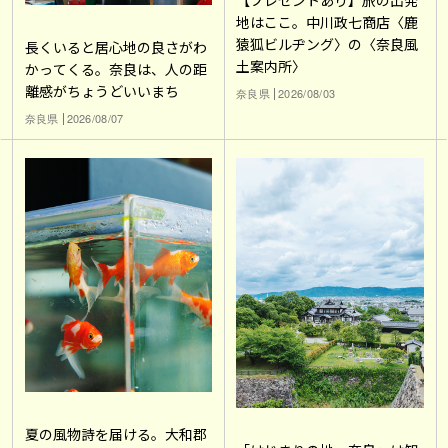
地はここ。中川政七商店〈鹿
猿狐ビルヂング〉の〈奈良風
長くいると居心地の良さがわ
土案内所〉
かってくる。奈良は、人の距
離感がちょうどいいまち
奈良県
2026/08/03
奈良県
2026/08/07
夏の風物詩を届ける。大和郡