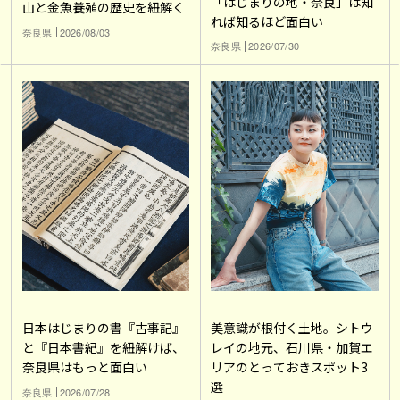
「はじまりの地・奈良」は知
山と金魚養殖の歴史を紐解く
れば知るほど面白い
奈良県
2026/08/03
奈良県
2026/07/30
日本はじまりの書『古事記』
美意識が根付く土地。シトウ
と『日本書紀』を紐解けば、
レイの地元、石川県・加賀エ
奈良県はもっと面白い
リアのとっておきスポット3
選
奈良県
2026/07/28