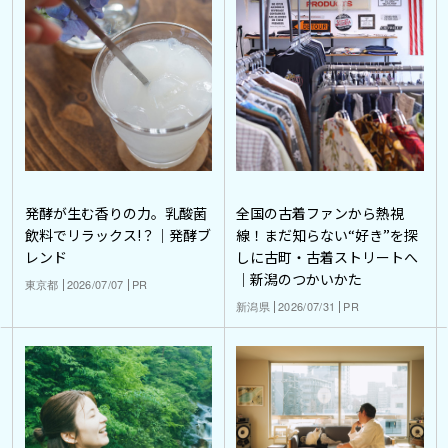
発酵が生む香りの力。乳酸菌
全国の古着ファンから熱視
飲料でリラックス!？｜発酵ブ
線！まだ知らない“好き”を探
レンド
しに古町・古着ストリートへ
｜新潟のつかいかた
東京都
2026/07/07
PR
新潟県
2026/07/31
PR