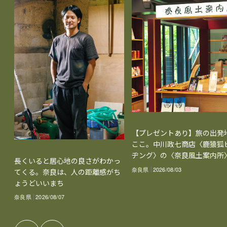
【プレゼントあり】旅の出発
ここ。中川政七商店〈鹿猿狐
ヂング〉の〈奈良風土案内所
長くいると居心地の良さがわかっ
奈良県
2026/08/03
てくる。奈良は、人の距離感がち
ょうどいいまち
奈良県
2026/08/07