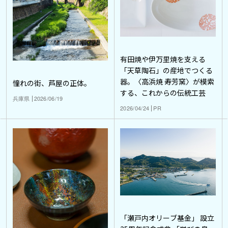
有田焼や伊万里焼を支える
「天草陶石」の産地でつくる
器。〈高浜焼 寿芳窯〉が模索
憧れの街、芦屋の正体。
する、これからの伝統工芸
兵庫県
2026/06/19
2026/04/24
PR
「瀬戸内オリーブ基金」 設立