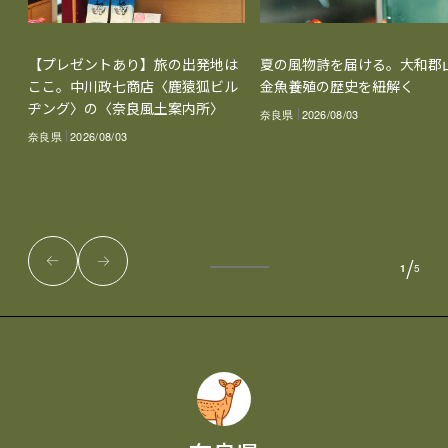
【プレゼントあり】旅の出発地は
夏の風物詩を届ける。大和郡
ここ。中川政七商店〈鹿猿狐ビル
金魚養殖の歴史を紐解く
ヂング〉の〈奈良風土案内所〉
奈良県
2026/08/03
奈良県
2026/08/03
/
1
5