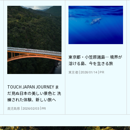
東京都・小笠原諸島― 境界が
溶ける島、今を生きる旅
東京都
2026/01/14
PR
TOUCH JAPAN JOURNEY ま
だ見ぬ日本の美しい景色と 洗
練された体験、新しい旅へ
鹿児島県
2026/02/03
PR