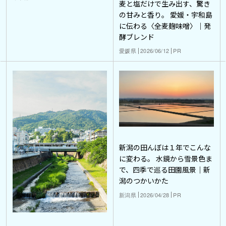
麦と塩だけで生み出す、驚き
の甘みと香り。 愛媛・宇和島
に伝わる〈全麦麹味噌〉｜発
酵ブレンド
愛媛県
2026/06/12
PR
新潟の田んぼは１年でこんな
に変わる。 水鏡から雪景色ま
で、四季で巡る田園風景｜新
潟のつかいかた
新潟県
2026/04/28
PR