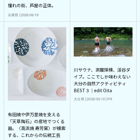
憧れの街、芦屋の正体。
兵庫県
2026/06/19
川サウナ、洞窟探検、渓谷ダ
イブ。ここでしか味わえない
大分の自然アクティビティ
BEST３｜edit Oita
大分県
2026/03/13
PR
有田焼や伊万里焼を支える
「天草陶石」の産地でつくる
器。〈高浜焼 寿芳窯〉が模索
する、これからの伝統工芸