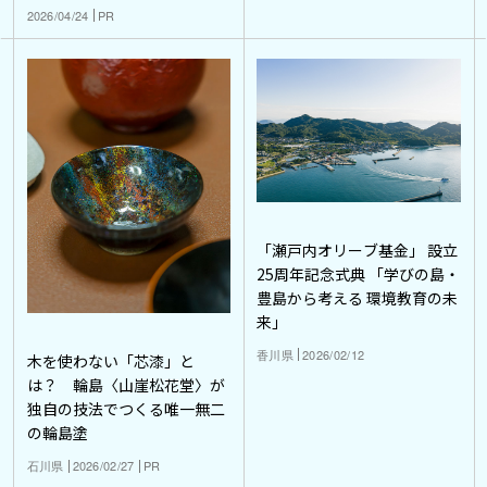
2026/04/24
PR
「瀬戸内オリーブ基金」 設立
25周年記念式典 「学びの島・
豊島から考える 環境教育の未
来」
香川県
2026/02/12
木を使わない「芯漆」と
は？ 輪島〈山崖松花堂〉が
独自の技法でつくる唯一無二
の輪島塗
石川県
2026/02/27
PR