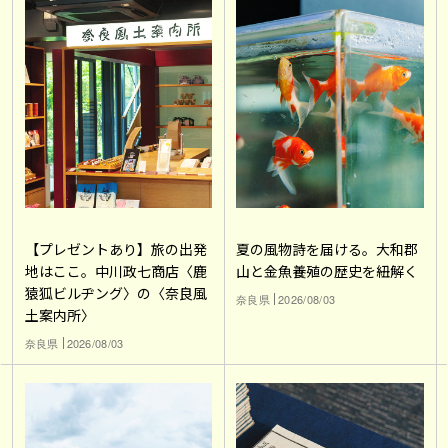
【プレゼントあり】旅の出発
夏の風物詩を届ける。大和郡
地はここ。中川政七商店〈鹿
山と金魚養殖の歴史を紐解く
猿狐ビルヂング〉の〈奈良風
奈良県
2026/08/03
土案内所〉
奈良県
2026/08/03