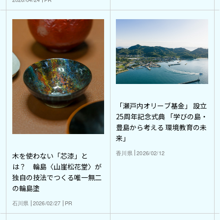
「瀬戸内オリーブ基金」 設立
25周年記念式典 「学びの島・
豊島から考える 環境教育の未
来」
香川県
2026/02/12
木を使わない「芯漆」と
は？ 輪島〈山崖松花堂〉が
独自の技法でつくる唯一無二
の輪島塗
石川県
2026/02/27
PR