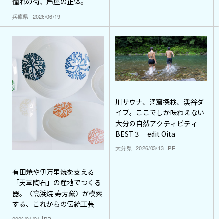
憧れの街、芦屋の正体。
兵庫県
2026/06/19
川サウナ、洞窟探検、渓谷ダ
イブ。ここでしか味わえない
大分の自然アクティビティ
BEST３｜edit Oita
大分県
2026/03/13
PR
有田焼や伊万里焼を支える
「天草陶石」の産地でつくる
器。〈高浜焼 寿芳窯〉が模索
する、これからの伝統工芸
2026/04/24
PR