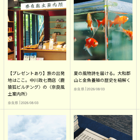
【プレゼントあり】旅の出発
夏の風物詩を届ける。大和郡
地はここ。中川政七商店〈鹿
山と金魚養殖の歴史を紐解く
猿狐ビルヂング〉の〈奈良風
奈良県
2026/08/03
土案内所〉
奈良県
2026/08/03