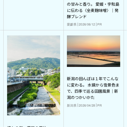
の甘みと香り。 愛媛・宇和島
に伝わる〈全麦麹味噌〉｜発
酵ブレンド
愛媛県
2026/06/12
PR
新潟の田んぼは１年でこんな
に変わる。 水鏡から雪景色ま
で、四季で巡る田園風景｜新
潟のつかいかた
新潟県
2026/04/28
PR