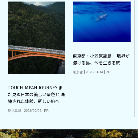
東京都・小笠原諸島― 境界が
溶ける島、今を生きる旅
東京都
2026/01/14
PR
TOUCH JAPAN JOURNEY ま
だ見ぬ日本の美しい景色と 洗
練された体験、新しい旅へ
鹿児島県
2026/02/03
PR