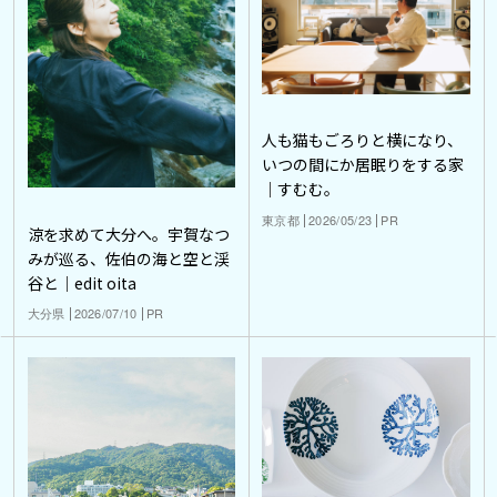
人も猫もごろりと横になり、
いつの間にか居眠りをする家
｜すむむ。
東京都
2026/05/23
PR
涼を求めて大分へ。宇賀なつ
みが巡る、佐伯の海と空と渓
谷と｜edit oita
大分県
2026/07/10
PR