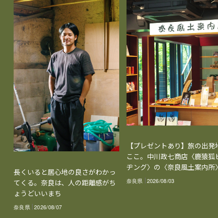
【プレゼントあり】旅の出発
ここ。中川政七商店〈鹿猿狐
ヂング〉の〈奈良風土案内所
長くいると居心地の良さがわかっ
奈良県
2026/08/03
てくる。奈良は、人の距離感がち
ょうどいいまち
奈良県
2026/08/07