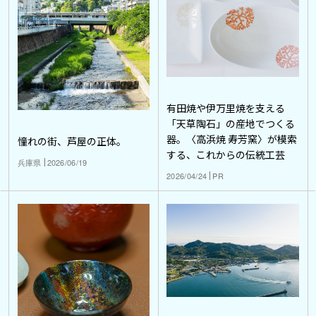
有田焼や伊万里焼を支える
「天草陶石」の産地でつくる
器。〈高浜焼 寿芳窯〉が模索
憧れの街、芦屋の正体。
する、これからの伝統工芸
兵庫県
2026/06/19
2026/04/24
PR