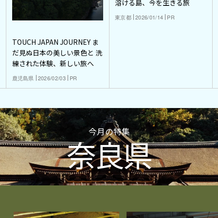
溶ける島、今を生きる旅
東京都
2026/01/14
PR
TOUCH JAPAN JOURNEY ま
だ見ぬ日本の美しい景色と 洗
練された体験、新しい旅へ
鹿児島県
2026/02/03
PR
今月の特集
奈良県