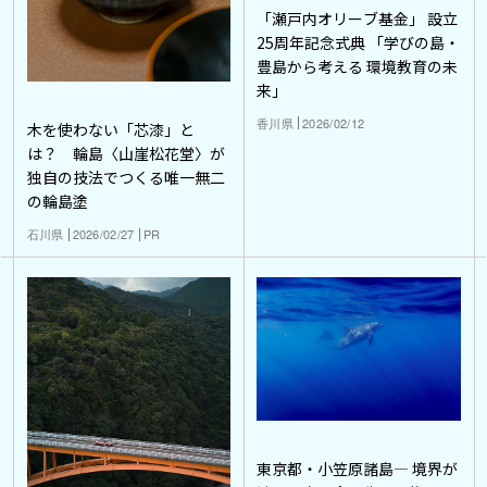
「瀬戸内オリーブ基金」 設立
25周年記念式典 「学びの島・
豊島から考える 環境教育の未
来」
香川県
2026/02/12
木を使わない「芯漆」と
は？ 輪島〈山崖松花堂〉が
独自の技法でつくる唯一無二
の輪島塗
石川県
2026/02/27
PR
東京都・小笠原諸島― 境界が