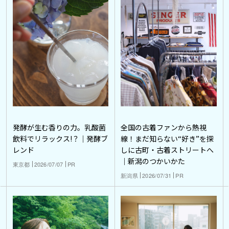
発酵が生む香りの力。乳酸菌
全国の古着ファンから熱視
飲料でリラックス!？｜発酵ブ
線！まだ知らない“好き”を探
レンド
しに古町・古着ストリートへ
｜新潟のつかいかた
東京都
2026/07/07
PR
新潟県
2026/07/31
PR